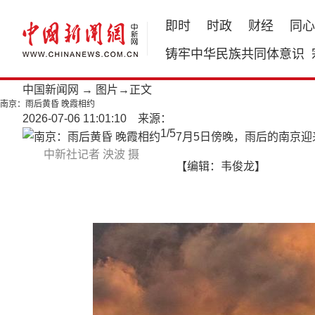
即时
时政
财经
同心
铸牢中华民族共同体意识
中国新闻网
→
图片
→正文
南京：雨后黄昏 晚霞相约
2026-07-06 11:01:10 来源：
1
/
5
7月5日傍晚，雨后的南京
中新社记者 泱波 摄
【编辑：韦俊龙】