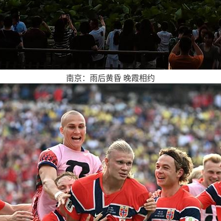
南京：雨后黄昏 晚霞相约