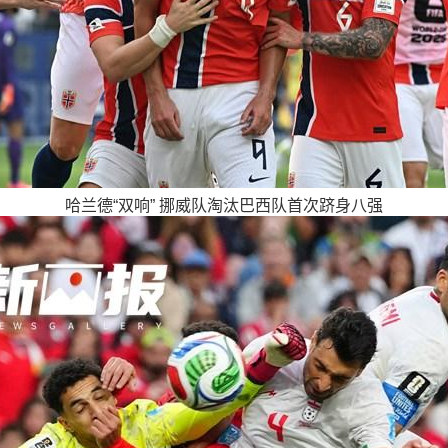
哈兰德“双响” 挪威队淘汰巴西队首次跻身八强