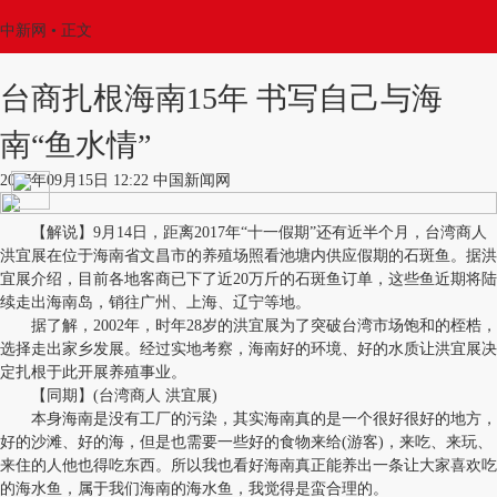
中新网
•
正文
台商扎根海南15年 书写自己与海
南“鱼水情”
2017年09月15日 12:22 中国新闻网
【解说】9月14日，距离2017年“十一假期”还有近半个月，台湾商人
洪宜展在位于海南省文昌市的养殖场照看池塘内供应假期的石斑鱼。据洪
宜展介绍，目前各地客商已下了近20万斤的石斑鱼订单，这些鱼近期将陆
续走出海南岛，销往广州、上海、辽宁等地。
据了解，2002年，时年28岁的洪宜展为了突破台湾市场饱和的桎梏，
选择走出家乡发展。经过实地考察，海南好的环境、好的水质让洪宜展决
定扎根于此开展养殖事业。
【同期】(台湾商人 洪宜展)
本身海南是没有工厂的污染，其实海南真的是一个很好很好的地方，
好的沙滩、好的海，但是也需要一些好的食物来给(游客)，来吃、来玩、
来住的人他也得吃东西。所以我也看好海南真正能养出一条让大家喜欢吃
的海水鱼，属于我们海南的海水鱼，我觉得是蛮合理的。