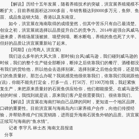
【解说】历经十五年发展，随着养殖技术的突破，洪宜展养殖规模不
断扩大，目前养殖面积达2000多亩，年销售额达到8000多万元，鱼卵、鱼
苗、成品鱼远销大陆、香港以及东南亚。
如今，洪宜展在海南取得的成绩斐然，但其中苦乐只有自己最清楚。
创业之初，洪宜展就选择以品质提升自己的竞争力。2014年超强台风威马
逊来袭，养殖场屋顶被掀、墙壁倒塌、断水断电，养殖的鱼也死了大半。
但好的品质让洪宜展重新站了起来。
【同期】(台湾商人 洪宜展)
我们这么多年的大风大浪，那时候(台风)威马逊，我们碰到威马逊的
时候，我们的整个生产链全部断掉，断掉之后依靠我们的餐厅、酒楼都没
有我们的货给他，所以他会去选择别家。选择别家之后他会觉得，还是我
们的鱼质量好。那怎么办呢？我就感觉他很依靠我们，依靠我们我就跟他
(说)，你能不能先打定金，打多一点，打50万、打100万给我，我赶紧恢
复生产，来把原来质量好的石斑鱼供应给你，他们都能接受。在威马逊受
创的时候，我找到就是说，原来我们客户是很需要我们、很依靠我们。
【解说】洪宜展在海南打响自己品牌的同时，更知道一个地区品牌、
口碑的重要性。目前洪宜展与海南岛内11家养殖户合作，向他们传授经
验，并帮助养殖户们拓宽销路，进而提升海南石斑鱼外销的品质。洪宜展
正续写与海南的“鱼水情”。
记者 李宇凡 林士杰 海南文昌报道
分享