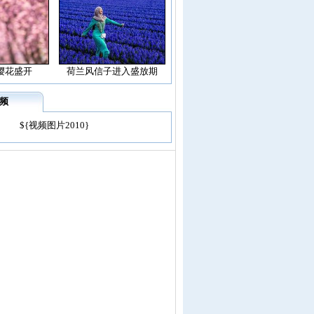
樱花盛开
荷兰风信子进入盛放期
频
${视频图片2010}