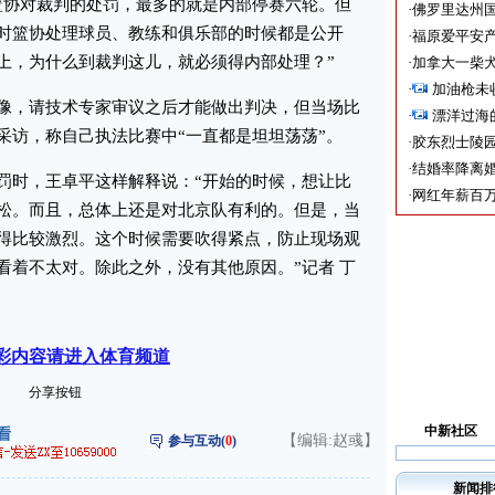
协对裁判的处罚，最多的就是内部停赛六轮。但
·
佛罗里达州国
时篮协处理球员、教练和俱乐部的时候都是公开
·
福原爱平安产
上，为什么到裁判这儿，就必须得内部处理？”
·
加拿大一柴犬
·
加油枪未
，请技术专家审议之后才能做出判决，但当场比
·
漂洋过海
采访，称自己执法比赛中“一直都是坦坦荡荡”。
·
胶东烈士陵
·
结婚率降离婚
时，王卓平这样解释说：“开始的时候，想让比
·
网红年薪百万
松。而且，总体上还是对北京队有利的。但是，当
得比较激烈。这个时候需要吹得紧点，防止现场观
看着不太对。除此之外，没有其他原因。”记者 丁
彩内容请进入体育频道
分享按钮
中新社区
【编辑:赵彧】
参与互动(
0
)
新闻排