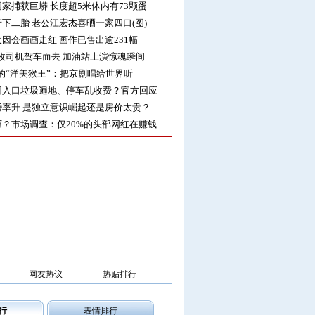
家捕获巨蟒 长度超5米体内有73颗蛋
下二胎 老公江宏杰喜晒一家四口(图)
因会画画走红 画作已售出逾231幅
收司机驾车而去 加油站上演惊魂瞬间
的“洋美猴王”：把京剧唱给世界听
园入口垃圾遍地、停车乱收费？官方回应
率升 是独立意识崛起还是房价太贵？
？市场调查：仅20%的头部网红在赚钱
网友热议
热贴排行
行
表情排行