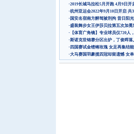
·
2019长城马拉松5月开跑 4月9日
·
杭州亚运会2022年9月10日开启 共
·
国安名宿南方醉驾被刑拘 昔日阳
·
盛装舞步女王伊莎贝拉第五次加冕
·
【体育广角镜】专业球员仅720人
·
斯诺克世锦赛分区出炉，丁俊晖落
·
四国赛试金铿锵玫瑰 女足再集结
·
大马赛国羽豪揽四冠却留遗憾 女