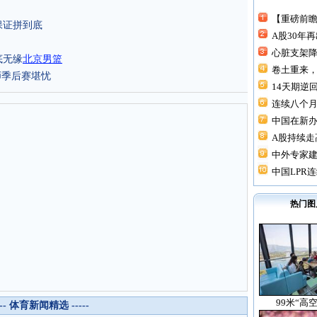
【重磅前瞻
保证拼到底
A股30年
心脏支架降价
底无缘
北京男篮
卷土重来，
季后赛堪忧
14天期逆回
连续八个月“
中国在新
A股持续走高
中外专家建
中国LPR连
热门图
99米“高
--- 体育新闻精选 -----