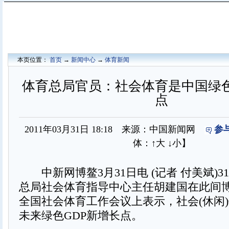
本页位置：
首页
→
新闻中心
→
体育新闻
体育总局官员：社会体育是中国绿色
点
2011年03月31日 18:18 来源：中国新闻网
参
体：
↑大
↓小
】
中新网博鳌3月31日电 (记者 付美斌)3
总局社会体育指导中心主任胡建国在此间博鳌
全国社会体育工作会议上表示，社会(休闲
未来绿色GDP新增长点。