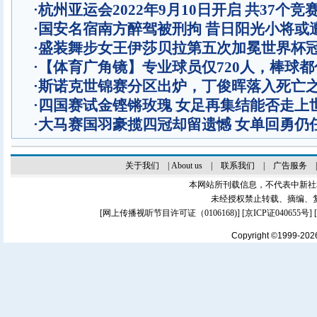
·
杭州亚运会2022年9月10日开启 共37个竞
·
国安名宿南方醉驾被刑拘 昔日阳光小将或
·
盛装舞步女王伊莎贝拉第五次加冕世界杯
·
【体育广角镜】专业球员仅720人，棒球
·
斯诺克世锦赛分区出炉，丁俊晖落入死亡
·
四国赛试金铿锵玫瑰 女足再集结能否走上
·
大马赛国羽豪揽四冠却留遗憾 女单回勇仍
关于我们
|
About us
|
联系我们
|
广告服务
本网站所刊载信息，不代表中新社
未经授权禁止转载、摘编、
[
网上传播视听节目许可证（0106168)
] [
京ICP证040655号
]
Copyright ©1999-20