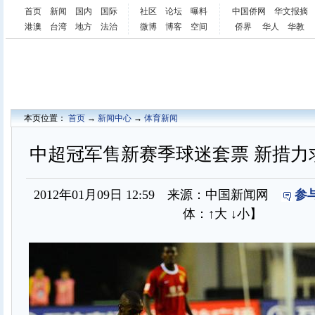
首页
新闻
国内
国际
社区
论坛
曝料
中国侨网
华文报摘
港澳
台湾
地方
法治
微博
博客
空间
侨界
华人
华教
本页位置：
首页
→
新闻中心
→
体育新闻
中超冠军售新赛季球迷套票 新措力求
2012年01月09日 12:59 来源：中国新闻网
参
体：
↑大
↓小
】