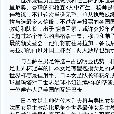
世界最佳男足主教练将在巴萨的瓜迪奥
里尼奥、曼联的弗格森3人中产生。穆帅是2
佳教练，不过这次当选无望。单从执教成
拉当选最令人信服，不过参与投票的各国国
教练和队长，出于感情因素，或许会投年
联超过25个年头的弗格森一票。穆帅和弟
晨的颁奖盛会，他们将前往马拉加，备战
马拉加的西班牙国王杯赛，两人缺席也预
与巴萨在男足评选中占据明显优势一样
足世界杯冠军的日本女足有望包揽女足的
世界杯赛最佳射手、日本女足队长泽穗希
球星玛塔对于世界足球小姐连续5年的垄断
一位候选人是美国的瓦姆巴奇。
日本女足主帅佐佐木则夫将与美国女足
法国女足主教练比尼争夺世界最佳女足主