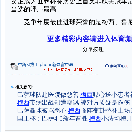
女足成为世界杯赛历史上首支非欧美冠军
当选的呼声最高。
竞争年度最佳进球荣誉的是梅西、鲁尼
更多精彩内容请进入体育频
分享按钮
参与互动(
0
)
相关新闻:
·
巴萨球队赴医院做慈善
梅西
贴心送小患者礼
·
梅西
带病出战却遭嘲讽 被对方质疑是诈伤
·
巴萨赢球被骂恶心
梅西
临阵变卦替补上场
·
国王杯：巴萨4-0新年首胜
梅西
小法均梅