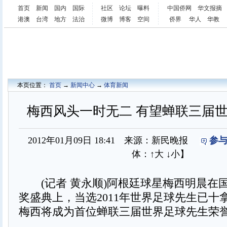
首页
新闻
国内
国际
社区
论坛
曝料
中国侨网
华文报摘
港澳
台湾
地方
法治
微博
博客
空间
侨界
华人
华教
本页位置：
首页
→
新闻中心
→
体育新闻
梅西风头一时无二 有望蝉联三届
2012年01月09日 18:41 来源：新民晚报
参与
体：
↑大
↓小
】
(记者 黄永顺)阿根廷球星梅西明晨在
奖盛典上，当选2011年世界足球先生已十
梅西将成为首位蝉联三届世界足球先生荣