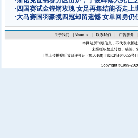
·
斯诺克世锦赛分区出炉，丁俊晖落入死亡
·
四国赛试金铿锵玫瑰 女足再集结能否走上
·
大马赛国羽豪揽四冠却留遗憾 女单回勇仍
关于我们
|
About us
|
联系我们
|
广告服务
本网站所刊载信息，不代表中新社
未经授权禁止转载、摘编、
[
网上传播视听节目许可证（0106168)
] [
京ICP证040655号
]
Copyright ©1999-20