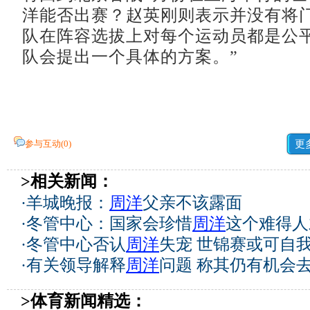
洋能否出赛？赵英刚则表示并没有将门
队在阵容选拔上对每个运动员都是公
队会提出一个具体的方案。”
参与互动(
0
)
更
>相关新闻：
·
羊城晚报：
周洋
父亲不该露面
·
冬管中心：国家会珍惜
周洋
这个难得人
·
冬管中心否认
周洋
失宠 世锦赛或可自
·
有关领导解释
周洋
问题 称其仍有机会
>体育新闻精选：