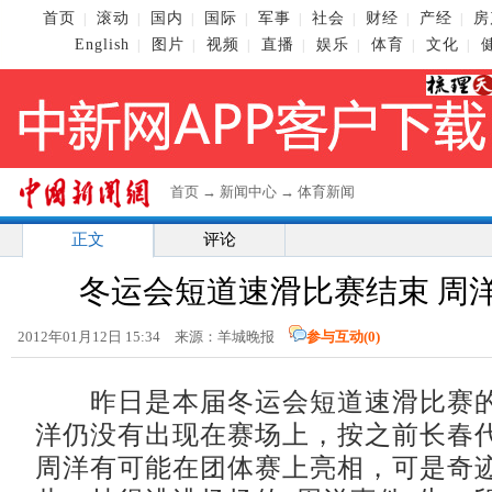
首页
滚动
国内
国际
军事
社会
财经
产经
房
|
|
|
|
|
|
|
|
English
图片
视频
直播
娱乐
体育
文化
|
|
|
|
|
|
|
首页
→
新闻中心
→
体育新闻
正文
评论
冬运会短道速滑比赛结束 周
2012年01月12日 15:34 来源：羊城晚报
参与互动(
0
)
昨日是本届冬运会短道速滑比赛的
洋仍没有出现在赛场上，按之前长春
周洋有可能在团体赛上亮相，可是奇