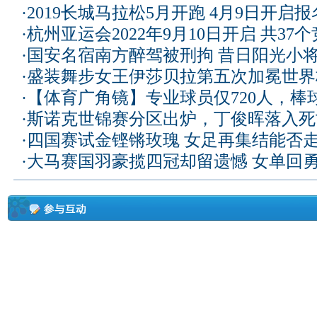
·
2019长城马拉松5月开跑 4月9日开启
·
杭州亚运会2022年9月10日开启 共37
·
国安名宿南方醉驾被刑拘 昔日阳光小
·
盛装舞步女王伊莎贝拉第五次加冕世界
·
【体育广角镜】专业球员仅720人，棒
·
斯诺克世锦赛分区出炉，丁俊晖落入死
·
四国赛试金铿锵玫瑰 女足再集结能否
·
大马赛国羽豪揽四冠却留遗憾 女单回