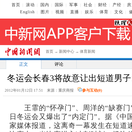
首页
滚动
国内
国际
军事
社会
财经
产经
房
|
|
|
|
|
|
|
|
English
图片
视频
直播
娱乐
体育
文化
|
|
|
|
|
|
|
首页
→
新闻中心
→
体育新闻
正文
评论
冬运会长春3将故意让出短道男子1
2012年01月12日 17:51 来源：重庆商报
参与互动(
0
)
王霏的“怀孕门”、周洋的“缺赛门
日冬运会又爆出了“内定门”。据《中
家媒体报道，这离奇一幕发生在短道速滑