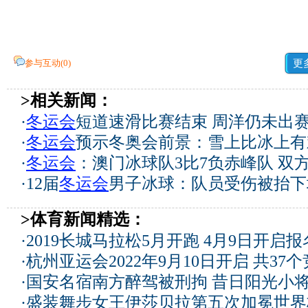
参与互动(
0
)
更
>相关新闻：
·
冬运会
短道速滑比赛结束 周洋仍未出
·
冬运会
预示冬奥会前景：雪上比冰上有
·
冬运会
：澳门冰球队3比7负赤峰队 双
·
12届
冬运会
男子冰球：队员受伤被抬下
>体育新闻精选：
·
2019长城马拉松5月开跑 4月9日开启
·
杭州亚运会2022年9月10日开启 共37
·
国安名宿南方醉驾被刑拘 昔日阳光小
·
盛装舞步女王伊莎贝拉第五次加冕世界