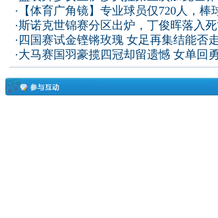
·
【体育广角镜】专业球员仅720人，棒
·
斯诺克世锦赛分区出炉，丁俊晖落入死
·
四国赛试金铿锵玫瑰 女足再集结能否
·
大马赛国羽豪揽四冠却留遗憾 女单回