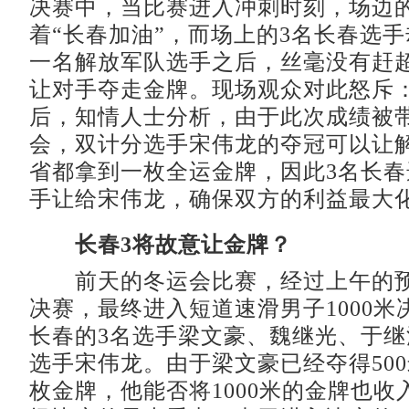
决赛中，当比赛进入冲刺时刻，场边
着“长春加油”，而场上的3名长春选
一名解放军队选手之后，丝毫没有赶
让对手夺走金牌。现场观众对此怒斥：
后，知情人士分析，由于此次成绩被
会，双计分选手宋伟龙的夺冠可以让
省都拿到一枚全运金牌，因此3名长
手让给宋伟龙，确保双方的利益最大
长春3将故意让金牌？
前天的冬运会比赛，经过上午的预
决赛，最终进入短道速滑男子1000米
长春的3名选手梁文豪、魏继光、于
选手宋伟龙。由于梁文豪已经夺得500米
枚金牌，他能否将1000米的金牌也收