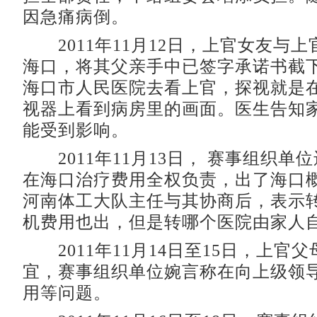
因急痛病倒。
2011年11月12日，上官女友与
海口，将其父亲手中已签字承诺书截
海口市人民医院去看上官，探视就是
视器上看到病房里的画面。医生告知
能受到影响。
2011年11月13日， 赛事组织单
在海口治疗费用全权负责，出了海口
河南体工大队主任与其协商后，表示
机费用也出，但是转哪个医院由家人
2011年11月14日至15日，上官
宜，赛事组织单位婉言称在向上级领
用等问题。