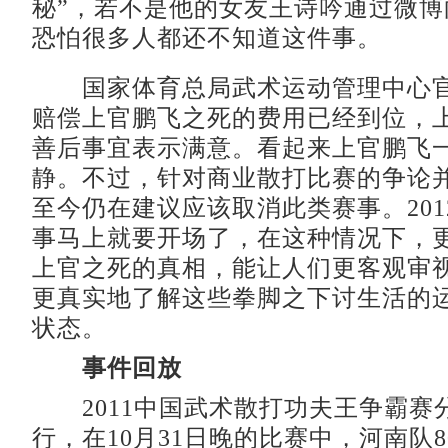
秘”，若不是他的女友王诗吟通过微博
恐怕很多人都还不知道这件事。
国家体育总局武术运动管理中心官
赔偿上官鹏飞之死的费用已经到位，
善后事宜表示满意。看起来上官鹏飞
静。不过，针对商业散打比赛的争论
至今仍在建议应该取消此类赛事。201
事马上就要开场了，在这种情况下，
上官之死的真相，能让人们更客观审
更真实地了解这些拳脚之下讨生活的
状态。
事件回放
2011中国武术散打功夫王争霸赛
行，在10月31日晚的比赛中，河南队