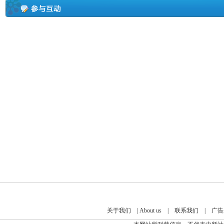
关于我们
|
About us
|
联系我们
|
广告