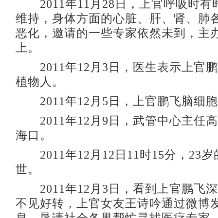
2011年11月28日，上官呼吸时
维持，身体方面的心脏、肝、肾、肺
恶化，邀请的一些专家依然未到，主
上。
2011年12月3日，医生表示上官
植物人。
2011年12月5日，上官鹏飞脑细
2011年12月9日，武管中心主任
海口。
2011年12月12日11时15分，23
世。
2011年12月3日，看到上官鹏飞
不见好转，上官女友王诗吟通过微博