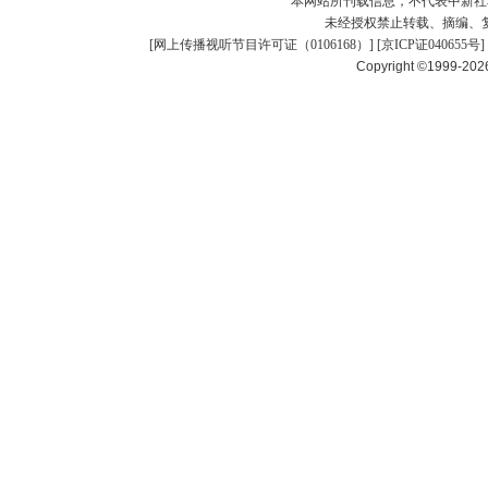
本网站所刊载信息，不代表中新社
未经授权禁止转载、摘编、
[
网上传播视听节目许可证（0106168）
] [
京ICP证040655号
]
Copyright ©1999-20