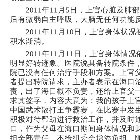
2011年11月5日，上官心脏及肺
后有微弱自主呼吸，大脑无任何功能
2011年11月10日，上官身体状
积水渐消。
2011年11月11日，上官身体情
明显好转迹象。医院说具备转院条件
院已没有任何治疗手段和方案。上官
者提出转院请求，主办者表示在海口
责，出了海口概不负责，还给上官父
求其签字，内容大意为：我的孩子上官鹏
中国武术散打王争霸赛，在比赛中发
积极对待帮助进行救治工作，并及时
口，作为父母在海口期间身体情况和
担全部责任，不给组委会增添负担。