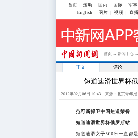
首页
滚动
国内
国际
军事
|
|
|
|
English
图片
视频
直
|
|
|
首页
→
新闻中心
正文
评论
短道速滑世界杯
2012年02月06日 10:43 来源：北京青年
范可新捍卫中国短道荣誉
短道速滑世界杯俄罗斯站—
短道速滑女子500米一直都是