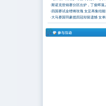
·
斯诺克世锦赛分区出炉，丁俊晖落
·
四国赛试金铿锵玫瑰 女足再集结
·
大马赛国羽豪揽四冠却留遗憾 女