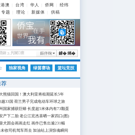
港澳
台湾
华人
侨网
经纬
|
|
|
|
专题
理论
新媒体
供稿
|
|
|
鏂伴椈
鎼� 绱�
:
独家视角
绿茵赛场
篮坛竞技
推荐
大熊猫回国！澳大利亚将租期延长5年
跨越33国 荷兰男子完成电动车环球之旅
州国家捕获巨蟒 长度超5米体内有73颗蛋
安产下二胎 老公江宏杰喜晒一家四口(图)
柴犬因会画画走红 画作已售出逾231幅
枪未收司机驾车而去 加油站上演惊魂瞬间