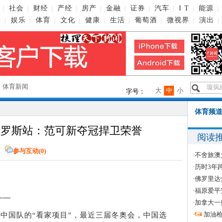
社会
财经
产经
房产
金融
证券
汽车
I T
能源
|
|
|
|
|
|
|
|
|
|
播
娱乐
体育
文化
健康
生活
葡萄酒
微视界
演出
|
|
|
|
|
|
|
|
|
→
体育新闻
大
中
小
字号：
体育频道
俄罗斯站：范可新夺冠捍卫荣誉
阅读
报
参与互动(
0
)
·
不舍旅澳
·
历时3年
·
佛罗里达
·
福原爱平
——
·
加拿大一
·
加油
中国队的“看家项目”，最近三届冬奥会，中国选