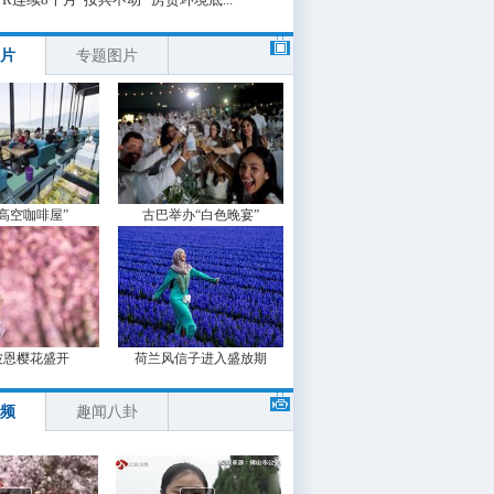
片
专题图片
“高空咖啡屋”
古巴举办“白色晚宴”
波恩樱花盛开
荷兰风信子进入盛放期
频
趣闻八卦