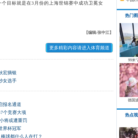
一个目标就是在3月份的上海世锦赛中成功卫冕女
热门图
【编辑:张中江】
更多精彩内容请进入体育频道
99米
秋宏摘银
秒女选手
德国
开启报名通道
37个竞赛大项
热点视
光小将或遭重罚
世界杯冠军
，棒球都什么人在打？