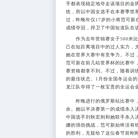
手都表现稳定地夺走该项目的金
统，所以中国女选手在本赛季世
过，昨晚年仅17岁的小将范可新在
成绩夺冠，捍卫了中国短道队在
作为去年世锦赛女子500米比
己在短距离项目中的过人实力，尤
她在世界大赛中有竞争力。不过
范可新在前几站世界杯的比赛中
赛资格都拿不到。不过，随着训
的最佳状态。1月份全国冬运会
龙江队夺得了一枚宝贵的全运会
昨晚进行的俄罗斯站比赛中，
余。她以半决赛第一的成绩杀入
中国选手刘秋宏则和她联手杀入
娜的强劲挑战，范可新始终没有
的胜利，无疑给了这位春节前刚刚