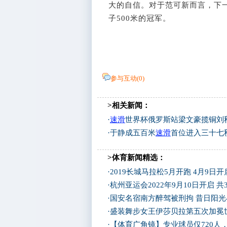
大的自信。对于范可新而言，下
子500米的冠军。
参与互动(
0
)
>相关新闻：
·
速滑
世界杯俄罗斯站梁文豪揽铜刘
·
于静成五百米
速滑
首位进入三十七
>体育新闻精选：
·
2019长城马拉松5月开跑 4月9日
·
杭州亚运会2022年9月10日开启 共
·
国安名宿南方醉驾被刑拘 昔日阳
·
盛装舞步女王伊莎贝拉第五次加冕
·
【体育广角镜】专业球员仅720人