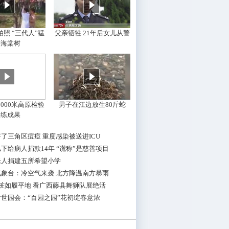
照 “三代人”猛
父亲牺牲 21年后女儿从警
摇海棠树
000米高原检验
男子在江边放生80斤蛇
训练成果
了三角区痘痘 重度感染被送进ICU
下给病人捐款14年 “谎称”是慈善项目
老人捐建五所希望小学
气象台：冷空气来袭 北方降温南方暴雨
桩如履平地 看广西藤县舞狮队展绝活
世园会：“百园之园”花初绽春意浓