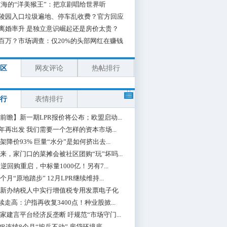
海的“洋美猴王”：把京剧唱给世界听
陵园入口垃圾遍地、停车乱收费？官方回应
离婚率升 是独立意识崛起还是房价太贵？
百万？市场调查：仅20%的头部网红在赚钱
区
网友评论
热帖排行
行
表情排行
前瞻】新一期LPR报价将公布；欧盟启动...
0年再出发 我们需要一个怎样的资本市场...
架降价93% 巨量“水分”是如何挤出去...
来，家门口的菜摊会被社区团购“玩”坏吗...
期逆回购重启，中标量1000亿！另有7...
个月“原地踏步” 12月LPR继续维持...
新办纳税人中实行增值税专用发票电子化
续走高：沪指再收复3400点！种业股掀...
家建言平台经济反垄断 吁规范“市场守门...
PR连续8个月“按兵不动” 房贷环境底...