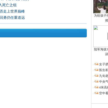
入死亡之组
能否走上世界巅峰
为给孩子拍
单回勇仍任重道远
陆军海拔3
·
女子挤
·
医生私
·
九旬
·
中央
·
4米高
·
空中看