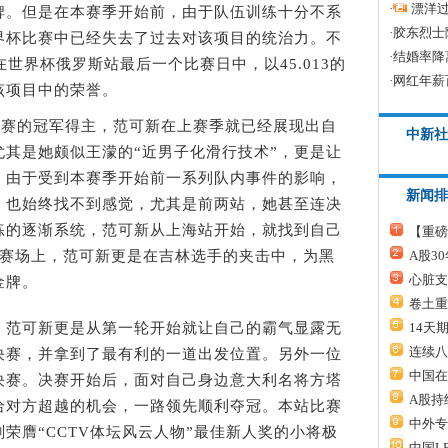
·
漂洋过
牌。但是在本赛季开始前，由于队伍训练十分不系
·
胶东烈士
界杯比赛中已经失去了过去对该项目的统治力。不
·
结婚率降
世界杯俄罗斯站最后一个比赛日中，以45.013的
·
网红年薪
该项目中的荣誉。
赛的冠军得主，范可新在上赛季就已经展现出自
中新社
其是她颇似王濛的“近男子化滑行技术”，更是让
，由于受到本赛季开始前一系列队内事件的影响，
新闻排
，也始终找不到感觉，尤其是前两站，她甚至连决
练的逐渐系统，范可新从上海站开始，就找到自己
【重磅
A股3
的赛场上，范可新更是在吉林选手的夹击中，为黑
心脏支
金牌。
卷土重
14天
范可新更是从第一轮开始就让自己的霸气显露无
连续八
决赛，并拿到了最有利的一道出发位置。另外一位
中国在
决赛。决赛开始后，面对自己身边意大利名将方塔
A股持
给对方超越的机会，一路领先顺利夺冠。本站比赛
中外专
荣膺“CCTV体坛风云人物”最佳新人奖的小将极
中国L