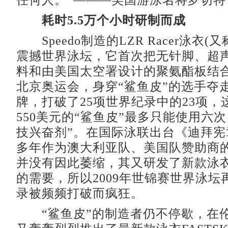
任何人。”———美国游泳名将罗切特
耗时5.5万个小时研制而成
Speedo制造的LZR Racer泳衣(又
震撼世界泳坛，它首次把无针脚、超
料和由美国太空署设计的聚氨酯板结合起
北京奥运会，身穿“鲨鱼皮”的选手夺走
牌，打破了25项世界纪录中的23项，
550美元的“鲨鱼皮”最多只能使用六
技兴奋剂”。在国际泳联出台《迪拜宪
多年作为澳大利亚队、美国队赞助商的S
并没有因此萎缩，其又研发了新款泳
的需要，所以2009年世锦赛世界泳坛
录被频频打破而疯狂。
“鲨鱼皮”的制造者仍不停歇，在