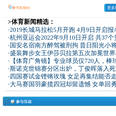
参与互动(
0
)
更多
>体育新闻精选：
·
2019长城马拉松5月开跑 4月9日开启
·
杭州亚运会2022年9月10日开启 共37
·
国安名宿南方醉驾被刑拘 昔日阳光小
·
盛装舞步女王伊莎贝拉第五次加冕世界
·
【体育广角镜】专业球员仅720人，棒
·
斯诺克世锦赛分区出炉，丁俊晖落入死
·
四国赛试金铿锵玫瑰 女足再集结能否
·
大马赛国羽豪揽四冠却留遗憾 女单回