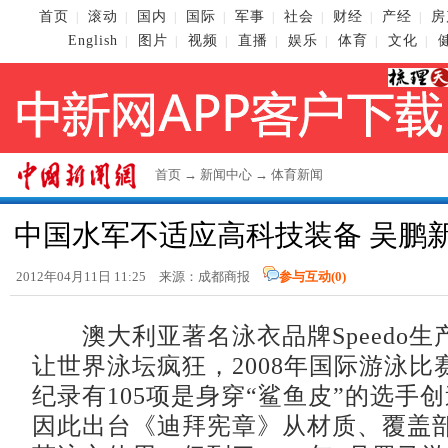
首页
滚动
国内
国际
军事
社会
财经
产经
房
|
|
|
|
|
|
|
|
English
图片
视频
直播
娱乐
体育
文化
|
|
|
|
|
|
|
首页
→
新闻中心
→
体育新闻
中国水军不适应高科技装备 吴鹏
2012年04月11日 11:25 来源：成都商报
参与互动(
0
)
澳大利亚著名泳衣品牌Speedo生产
让世界泳坛疯狂，2008年国际游泳比赛
纪录有105项是身穿“鲨鱼皮”的选手
因此出台《迪拜宪章》从材质、覆盖