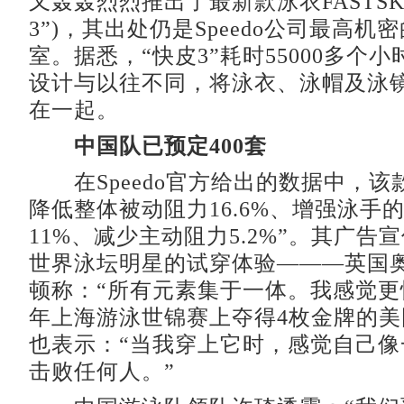
又轰轰烈烈推出了最新款泳衣FASTSKI
3”)，其出处仍是Speedo公司最高机
室。据悉，“快皮3”耗时55000多个
设计与以往不同，将泳衣、泳帽及泳
在一起。
中国队已预定400套
在Speedo官方给出的数据中，该
降低整体被动阻力16.6%、增强泳手
11%、减少主动阻力5.2%”。其广告
世界泳坛明星的试穿体验———英国
顿称：“所有元素集于一体。我感觉更
年上海游泳世锦赛上夺得4枚金牌的
也表示：“当我穿上它时，感觉自己像
击败任何人。”