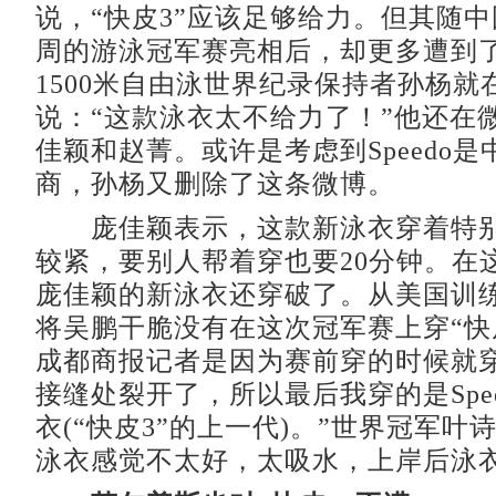
说，“快皮3”应该足够给力。但其随
周的游泳冠军赛亮相后，却更多遭到
1500米自由泳世界纪录保持者孙杨就
说：“这款泳衣太不给力了！”他还在
佳颖和赵菁。或许是考虑到Speedo
商，孙杨又删除了这条微博。
庞佳颖表示，这款新泳衣穿着特别
较紧，要别人帮着穿也要20分钟。在
庞佳颖的新泳衣还穿破了。从美国训
将吴鹏干脆没有在这次冠军赛上穿“快
成都商报记者是因为赛前穿的时候就穿
接缝处裂开了，所以最后我穿的是Spe
衣(“快皮3”的上一代)。”世界冠军叶
泳衣感觉不太好，太吸水，上岸后泳