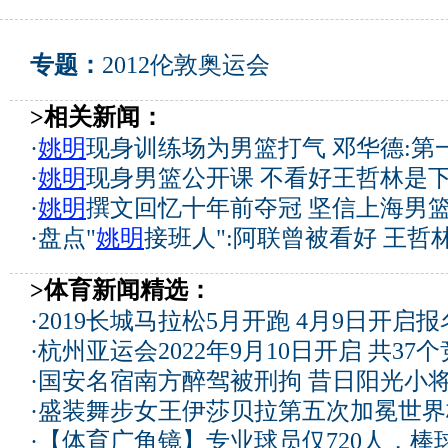
专题：
2012伦敦奥运会
>相关新闻：
·
姚明
现身训练场为男篮打气 邓华德:第
·
姚明
现身男篮公开课 不看好王哲林是下
·
姚明
撰文回忆十年前夺冠 坚信上海男
·
盘点"
姚明
接班人":阿联曾被看好 王哲
>体育新闻精选：
·
2019长城马拉松5月开跑 4月9日开启
·
杭州亚运会2022年9月10日开启 共37
·
国安名宿南方醉驾被刑拘 昔日阳光小
·
盛装舞步女王伊莎贝拉第五次加冕世界
·
【体育广角镜】专业球员仅720人，棒