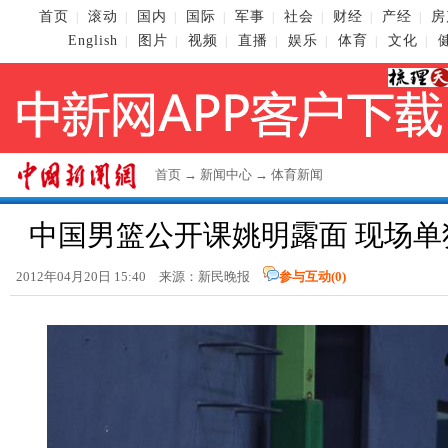
首页
滚动
国内
国际
军事
社会
财经
产经
房
|
|
|
|
|
|
|
|
English
图片
视频
直播
娱乐
体育
文化
|
|
|
|
|
|
|
首页
→
新闻中心
→
体育新闻
中国男篮公开课姚明露面 现场单
2012年04月20日 15:40 来源：新民晚报
参与互动(
0
)