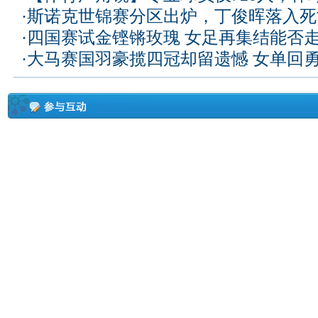
·
斯诺克世锦赛分区出炉，丁俊晖落入死
·
四国赛试金铿锵玫瑰 女足再集结能否
·
大马赛国羽豪揽四冠却留遗憾 女单回