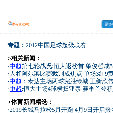
参与互动(
0
)
更多
专题：
2012中国足球超级联赛
>相关新闻：
·
中超
第七轮战况:恒大返榜首 肇俊哲成"
·
人和阿尔滨比赛裁判成焦点 单场3红9
·
中超
：泰达主场两球完胜绿城 王新欣
·
中超
:恒大主场4球横扫亚泰 赛季首登
>体育新闻精选：
·
2019长城马拉松5月开跑 4月9日开启