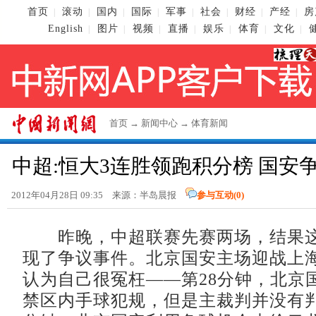
首页
滚动
国内
国际
军事
社会
财经
产经
房
|
|
|
|
|
|
|
|
English
图片
视频
直播
娱乐
体育
文化
|
|
|
|
|
|
|
首页
→
新闻中心
→
体育新闻
中超:恒大3连胜领跑积分榜 国安
2012年04月28日 09:35 来源：半岛晨报
参与互动(
0
)
昨晚，中超联赛先赛两场，结果这
现了争议事件。北京国安主场迎战上
认为自己很冤枉——第28分钟，北京
禁区内手球犯规，但是主裁判并没有判