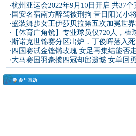
·
杭州亚运会2022年9月10日开启 共37
·
国安名宿南方醉驾被刑拘 昔日阳光小
·
盛装舞步女王伊莎贝拉第五次加冕世界
·
【体育广角镜】专业球员仅720人，棒
·
斯诺克世锦赛分区出炉，丁俊晖落入死
·
四国赛试金铿锵玫瑰 女足再集结能否
·
大马赛国羽豪揽四冠却留遗憾 女单回