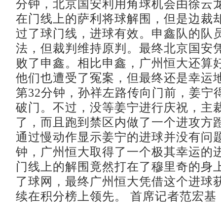
分钟，北京国安利用角球机会由徐云
在门线上的萨利将球解围，但是边裁
过了球门线，进球有效。申鑫队的队
法，但裁判维持原判。最终北京国安
败了申鑫。相比申鑫，广州恒大还算
他们也遭受了冤案，但最终还是幸运
第32分钟，孙祥左路传向门前，姜宁
破门。不过，没等姜宁进行庆祝，主
了，而且跑到禁区内做了一个进攻方
通过慢动作显示姜宁的进球并没有问题
钟，广州恒大取得了一个极其幸运的
门线上的解围竟然打在了穆里奇的身
了球网，最终广州恒大凭借这个进球
续在积分榜上领先。 首席记者范宏基