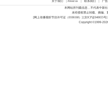
关于我们
|
About us
|
联系我们
|
广告
本网站所刊载信息，不代表中新社
未经授权禁止转载、摘编、
[
网上传播视听节目许可证（0106168）
] [
京ICP证040655号
]
Copyright ©1999-20