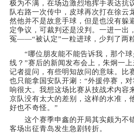
极为不满，在场边激烈地挥手表达抗
队右路一次传中，皮球再次打在徐云
然他并不是故意手球，但是也没有躲
定争议，可裁判还是没判。一进一出
冤——“被认定”一粒进球，少判了两
“哪位朋友能不能告诉我，那个球
线？”赛后的新闻发布会上，朱炯一上
记者提问，有些明知故问的意味。比
也只能拿国安队开涮：“外援停赛，对
响很大。我想这场比赛从技战术内容
京队没有太大的差别，这样的水准，
好也不奇怪。”
这个赛季申鑫的开局其实颇为不错
客场出征青岛发生急剧转折。