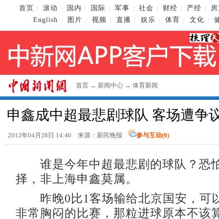
首页
滚动
国内
国际
军事
社会
财经
产经
房
|
|
|
|
|
|
|
|
English
图片
视频
直播
娱乐
体育
文化
|
|
|
|
|
|
|
首页
→
新闻中心
→
体育新闻
申鑫成中超最悲剧球队 客场遭争
2012年04月28日 14:40 来源：新民晚报
参与互动(
0
)
谁是今年中超最悲剧的球队？恐怕
择，非上海申鑫莫属。
昨晚0比1客场输给北京国安，可
非常胸闷的比赛，那粒进球原本不该