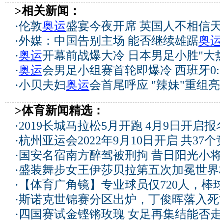
>相关新闻：
·
伦敦
奥运
盛宴今夜开席 英国人不相信
·
外媒：中国告别主场 能否继续雄踞
奥
·
奥运
开幕前战爆大冷 日本男足小胜"大
·
奥运
会男足小组赛首轮即爆冷 西班牙0:
·
小贝夫妇
奥运
会首尾呼应 "辣妹"重组
>体育新闻精选：
·
2019长城马拉松5月开跑 4月9日开启
·
杭州亚运会2022年9月10日开启 共37
·
国安名宿南方醉驾被刑拘 昔日阳光小
·
盛装舞步女王伊莎贝拉第五次加冕世界
·
【体育广角镜】专业球员仅720人，棒
·
斯诺克世锦赛分区出炉，丁俊晖落入死
·
四国赛试金铿锵玫瑰 女足再集结能否