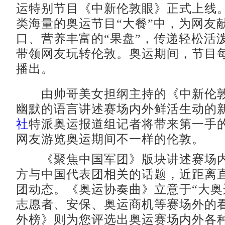
运特别节目《中新伦敦眼》正式上线
类海量的奥运节目“大餐”中，为网友
口、营养丰富的“果盘”，传递轻松活
带领网友玩转伦敦。奥运期间，节目
播出。
由帅哥美女担纲主持的《中新伦敦
幽默的语言讲述赛场内外鲜活生动的
社
特派奥运报道组记者将带来第一手
网友游览奥运期间不一样的伦敦。
《聚焦中国军团》版块讲述赛场内
方与中国代表团相关的话题，近距离
团动态。《奥运协奏曲》立意于“大奥
志愿者、安保、奥运商机等赛场外的
外榜》则为您评选出奥运赛场内外各种