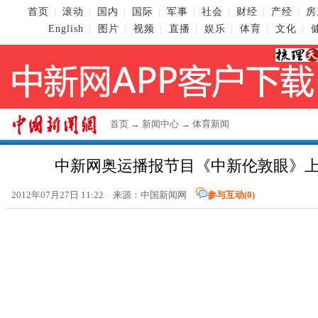
首页
滚动
国内
国际
军事
社会
财经
产经
房
|
|
|
|
|
|
|
|
English
图片
视频
直播
娱乐
体育
文化
|
|
|
|
|
|
|
首页
→
新闻中心
→
体育新闻
中新网奥运播报节目《中新伦敦眼》上
2012年07月27日 11:22 来源：
中国新闻网
参与互动(
0
)