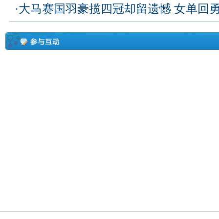
·
大马赛国羽豪揽四冠却留遗憾 女单回