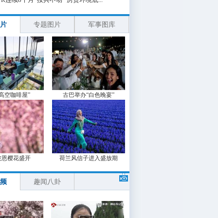
片
专题图片
军事图库
“高空咖啡屋”
古巴举办“白色晚宴”
波恩樱花盛开
荷兰风信子进入盛放期
频
趣闻八卦