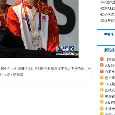
·
漂洋过
·
胶东烈士
·
结婚率降
·
网红年薪
中新社
新闻排
【重磅
A股3
当日中午，中国田径运动员刘翔与教练孙海平等人飞抵伦敦，准
心脏支
图片来源：新华网
卷土重
14天
连续八
中国在
A股持
中外专
中国L