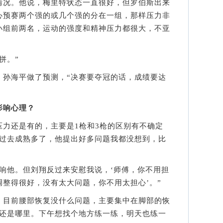
况。他说，梅里特状态一直很好，但罗伯斯出来
心预赛两个强的或几个强的分在一组，那样压力非
小组前两名，运动的强度和精神压力都很大，不亚
拼。”
海平做了预测，“决赛要夺冠的话，成绩要达
影响心理？
还是有的，主要是1枪和3枪的区别有不确定
比过去成熟多了，他提出好多问题我都没想到，比
他。但刘翔反过来安慰我说，‘师傅，你不用担
整得很好，没有太大问题，你不用太担心’。”
目前腰部恢复没什么问题，主要集中在脚部的恢
里还是哪里。下午想找个地方练一练，明天也练一