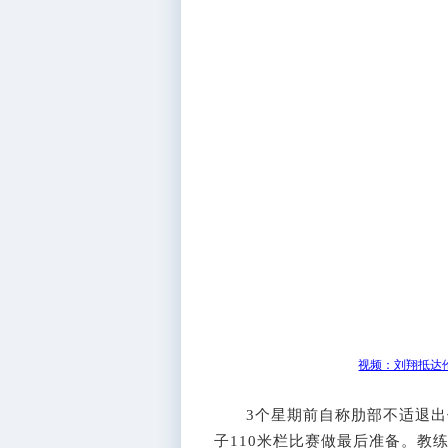
视频：刘翔抵达伦
3个星期前自称肋部不适退出伦
子110米栏比赛做最后准备。教