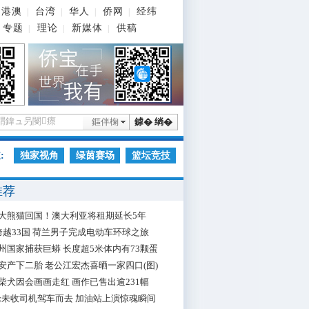
港澳
台湾
华人
侨网
经纬
|
|
|
|
专题
理论
新媒体
供稿
|
|
|
鏂伴椈
鎼� 绱�
:
独家视角
绿茵赛场
篮坛竞技
推荐
大熊猫回国！澳大利亚将租期延长5年
跨越33国 荷兰男子完成电动车环球之旅
州国家捕获巨蟒 长度超5米体内有73颗蛋
安产下二胎 老公江宏杰喜晒一家四口(图)
柴犬因会画画走红 画作已售出逾231幅
枪未收司机驾车而去 加油站上演惊魂瞬间