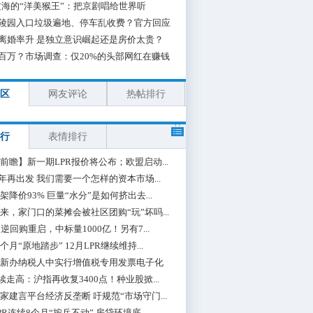
海的“洋美猴王”：把京剧唱给世界听
陵园入口垃圾遍地、停车乱收费？官方回应
离婚率升 是独立意识崛起还是房价太贵？
百万？市场调查：仅20%的头部网红在赚钱
区
网友评论
热帖排行
行
表情排行
前瞻】新一期LPR报价将公布；欧盟启动...
0年再出发 我们需要一个怎样的资本市场...
架降价93% 巨量“水分”是如何挤出去...
来，家门口的菜摊会被社区团购“玩”坏吗...
期逆回购重启，中标量1000亿！另有7...
个月“原地踏步” 12月LPR继续维持...
新办纳税人中实行增值税专用发票电子化
续走高：沪指再收复3400点！种业股掀...
家建言平台经济反垄断 吁规范“市场守门...
PR连续8个月“按兵不动” 房贷环境底...