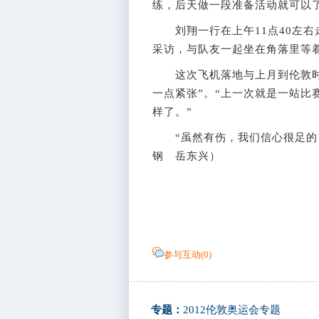
练，后天做一段准备活动就可以了
刘翔一行在上午11点40左右
采访，与队友一起坐在角落里等
这次飞机落地与上月到伦敦时的
一点紧张”。“上一次就是一站比
样了。”
“虽然有伤，我们信心很足的！
钢 岳东兴）
参与互动(
0
)
专题：
2012伦敦奥运会专题