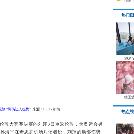
热门图
99米
德国
敦 “脚伤让人担忧”
来源：CCTV新闻
热点视
敦大奖赛决赛的刘翔3日重返伦敦，为奥运会男
练孙海平在希思罗机场对记者说，刘翔的肋部伤势