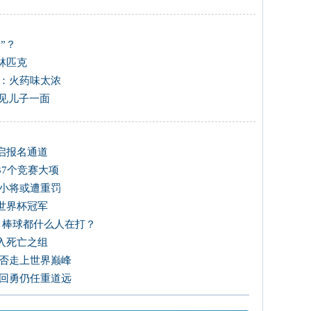
”？
林匹克
：火药味太浓
前见儿子一面
开启报名通道
37个竞赛大项
光小将或遭重罚
世界杯冠军
，棒球都什么人在打？
入死亡之组
能否走上世界巅峰
单回勇仍任重道远