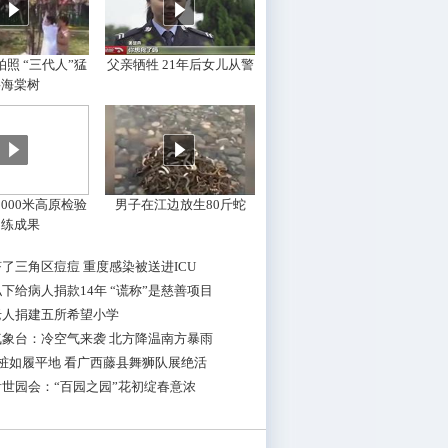
照 “三代人”猛
父亲牺牲 21年后女儿从警
摇海棠树
000米高原检验
男子在江边放生80斤蛇
训练成果
了三角区痘痘 重度感染被送进ICU
下给病人捐款14年 “谎称”是慈善项目
老人捐建五所希望小学
气象台：冷空气来袭 北方降温南方暴雨
桩如履平地 看广西藤县舞狮队展绝活
世园会：“百园之园”花初绽春意浓