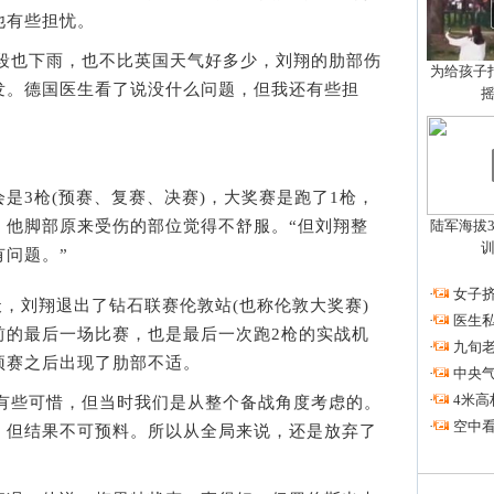
他有些担忧。
段也下雨，也不比英国天气好多少，刘翔的肋部伤
为给孩子拍
发。德国医生看了说没什么问题，但我还有些担
3枪(预赛、复赛、决赛)，大奖赛是跑了1枪，
陆军海拔3
，他脚部原来受伤的部位觉得不舒服。“但刘翔整
问题。”
·
女子挤
，刘翔退出了钻石联赛伦敦站(也称伦敦大奖赛)
·
医生私
前的最后一场比赛，也是最后一次跑2枪的实战机
·
九旬
预赛之后出现了肋部不适。
·
中央
·
4米高
有些可惜，但当时我们是从整个备战角度考虑的。
·
空中看
，但结果不可预料。所以从全局来说，还是放弃了