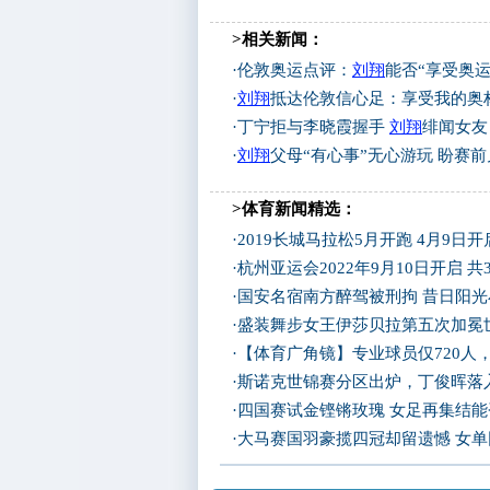
>相关新闻：
·
伦敦奥运点评：
刘翔
能否“享受奥运
·
刘翔
抵达伦敦信心足：享受我的奥
·
丁宁拒与李晓霞握手
刘翔
绯闻女友
·
刘翔
父母“有心事”无心游玩 盼赛
>体育新闻精选：
·
2019长城马拉松5月开跑 4月9日
·
杭州亚运会2022年9月10日开启 共
·
国安名宿南方醉驾被刑拘 昔日阳
·
盛装舞步女王伊莎贝拉第五次加冕
·
【体育广角镜】专业球员仅720人
·
斯诺克世锦赛分区出炉，丁俊晖落
·
四国赛试金铿锵玫瑰 女足再集结
·
大马赛国羽豪揽四冠却留遗憾 女