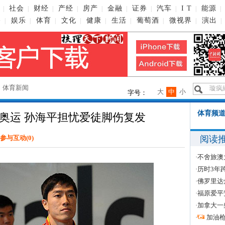
社会
财经
产经
房产
金融
证券
汽车
I T
能源
|
|
|
|
|
|
|
|
|
|
播
娱乐
体育
文化
健康
生活
葡萄酒
微视界
演出
|
|
|
|
|
|
|
|
|
→
体育新闻
大
中
小
字号：
体育频道
奥运 孙海平担忧爱徒脚伤复发
阅读
参与互动(
0
)
·
不舍旅澳
·
历时3年
·
佛罗里达
·
福原爱平
·
加拿大一
·
加油