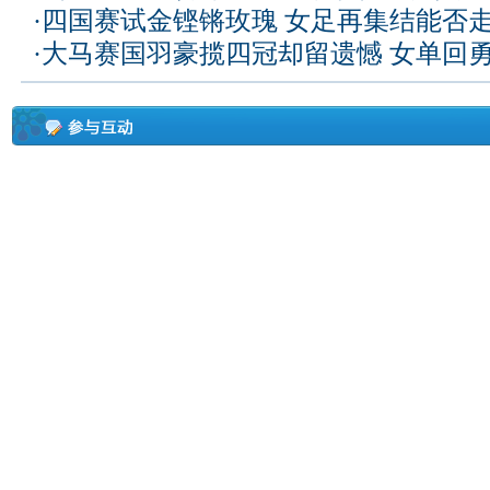
·
四国赛试金铿锵玫瑰 女足再集结能否
·
大马赛国羽豪揽四冠却留遗憾 女单回