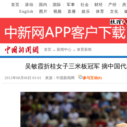
首页
滚动
国内
国际
军事
社会
财经
产经
房
|
|
|
|
|
|
|
|
English
图片
视频
直播
娱乐
体育
文化
|
|
|
|
|
|
|
首页
→
新闻中心
→
体育新闻
吴敏霞折桂女子三米板冠军 摘中国代
2012年08月06日 03:01 来源：
中国新闻网
参与互动(
0
)