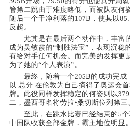
305B开场，79.50的得分也使其开
管第二跳由于难度略低，而被队友何
随后一个干净利落的107B，使其以85
反超。
尤其是在最后两个动作中，丰富的
成为吴敏霞的“制胜法宝”，表现沉稳
有给对手任何机会。而完美的发挥更
为了她的“个人表演”。
最终，随着一个205B的成功完成
以 总分 在伦敦为自己摘得了奥运会
牌。此役同样发挥稳定的何姿则以379.
二，墨西哥名将劳拉•桑切斯位列第三
至此，在跳水比赛已经结束的5个
中国队收获全部金牌，霸主地位明显。