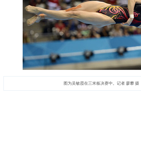
图为吴敏霞在三米板决赛中。记者 廖攀 摄