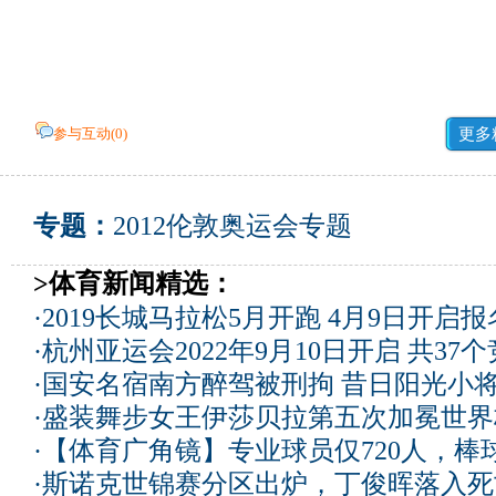
参与互动(
0
)
更多
专题：
2012伦敦奥运会专题
>体育新闻精选：
·
2019长城马拉松5月开跑 4月9日开启
·
杭州亚运会2022年9月10日开启 共37
·
国安名宿南方醉驾被刑拘 昔日阳光小
·
盛装舞步女王伊莎贝拉第五次加冕世界
·
【体育广角镜】专业球员仅720人，棒
·
斯诺克世锦赛分区出炉，丁俊晖落入死