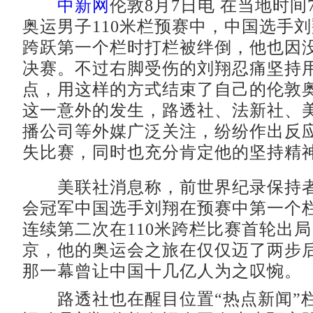
中新网
伦敦8月7日电 在当地时间
奥运男子110米栏预赛中，中国选手
跨跃第一个栏时打栏被绊倒，他也因
决赛。不过右脚受伤的刘翔忍痛坚持
点，用这样的方式结束了自己的伦敦
这一意外的发生，路透社、法新社、
播公司等外媒广泛关注，纷纷作出反
失比赛，同时也充分肯定他的坚持精
美联社消息称，前世界纪录保持者、
会冠军中国选手刘翔在预赛中第一个
连续第二次在110米跨栏比赛首轮出
京，他的奥运会之旅在仅仅迈了两步
那一幕曾让中国十几亿人为之叹惋。
路透社也在醒目位置“热点新闻”