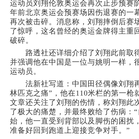
运动员刘翔伦敦奥运会再次止步预赛
年前北京奥运会预赛场因伤退赛的一
再次被击碎。消息称，刘翔摔倒后赛
了惊呼，这名曾经的奥运金牌得主重
破碎。
路透社还详细介绍了刘翔此前取得
并强调他在中国是一位与姚明一样，
运动员。
法新社写道：中国田径偶像刘翔再
林匹克之痛”，他在110米栏的第一枪
文章还关注了刘翔的伤情，称刘翔此
了极大的痛楚，并最终败给了伤病：“
始，他一直受到背部以及脚伤的困扰
准备好回到跑道上迎接竞争对手。”