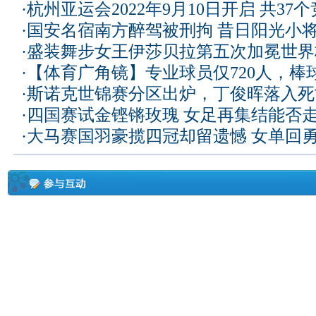
·
杭州亚运会2022年9月10日开启 共37
·
国安名宿南方醉驾被刑拘 昔日阳光小
·
盛装舞步女王伊莎贝拉第五次加冕世界
·
【体育广角镜】专业球员仅720人，棒
·
斯诺克世锦赛分区出炉，丁俊晖落入死
·
四国赛试金铿锵玫瑰 女足再集结能否
·
大马赛国羽豪揽四冠却留遗憾 女单回