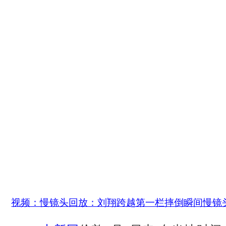
视频：慢镜头回放：刘翔跨越第一栏摔倒瞬间慢镜