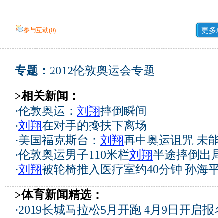
参与互动(
0
)
更多
专题：
2012伦敦奥运会专题
>相关新闻：
·
伦敦奥运：
刘翔
摔倒瞬间
·
刘翔
在对手的搀扶下离场
·
美国福克斯台：
刘翔
再中奥运诅咒 未
·
伦敦奥运男子110米栏
刘翔
半途摔倒出
·
刘翔
被轮椅推入医疗室约40分钟 孙海
>体育新闻精选：
·
2019长城马拉松5月开跑 4月9日开启