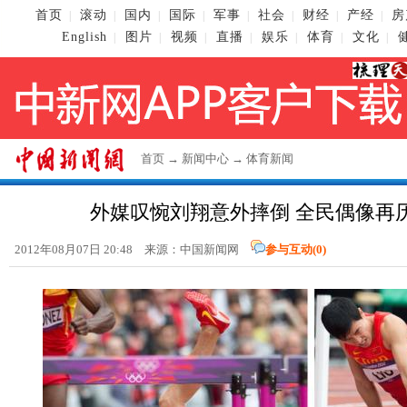
首页
滚动
国内
国际
军事
社会
财经
产经
房
|
|
|
|
|
|
|
|
English
图片
视频
直播
娱乐
体育
文化
|
|
|
|
|
|
|
首页
→
新闻中心
→
体育新闻
外媒叹惋刘翔意外摔倒 全民偶像再
2012年08月07日 20:48 来源：
中国新闻网
参与互动(
0
)