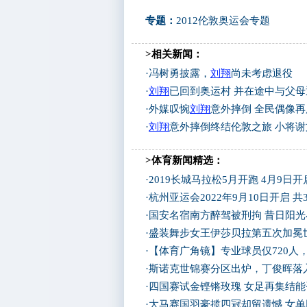
专题：
2012伦敦奥运会专题
>相关新闻：
·
冯树勇披露，
刘翔
尚未考虑退役
·
刘翔
已回到奥运村 并在途中与父
·
外媒叹惋
刘翔
意外摔倒 全民偶像
·
刘翔
意外摔倒终结伦敦之旅 小将
>体育新闻精选：
·
2019长城马拉松5月开跑 4月9日
·
杭州亚运会2022年9月10日开启 共
·
国安名宿南方醉驾被刑拘 昔日阳
·
盛装舞步女王伊莎贝拉第五次加冕
·
【体育广角镜】专业球员仅720人
·
斯诺克世锦赛分区出炉，丁俊晖落
·
四国赛试金铿锵玫瑰 女足再集结
·
大马赛国羽豪揽四冠却留遗憾 女