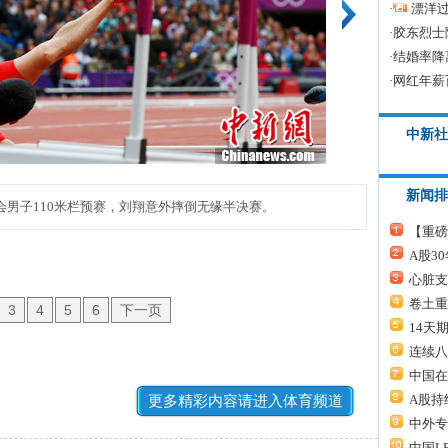
·
漂洋过
·
胶东烈士
·
结婚率降
·
网红年薪
中新社
新闻排
会男子110米栏预赛，刘翔意外摔倒无缘半决赛。
【重磅
A股3
心脏支
卷土重
3
4
5
6
下一页
14天
连续八
中国在
A股持
更多精彩内容请进入体育频道
中外专
中国L