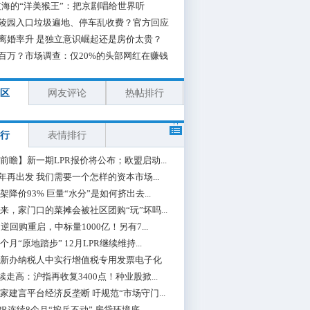
海的“洋美猴王”：把京剧唱给世界听
陵园入口垃圾遍地、停车乱收费？官方回应
离婚率升 是独立意识崛起还是房价太贵？
百万？市场调查：仅20%的头部网红在赚钱
区
网友评论
热帖排行
行
表情排行
前瞻】新一期LPR报价将公布；欧盟启动...
0年再出发 我们需要一个怎样的资本市场...
架降价93% 巨量“水分”是如何挤出去...
来，家门口的菜摊会被社区团购“玩”坏吗...
期逆回购重启，中标量1000亿！另有7...
个月“原地踏步” 12月LPR继续维持...
新办纳税人中实行增值税专用发票电子化
续走高：沪指再收复3400点！种业股掀...
家建言平台经济反垄断 吁规范“市场守门...
PR连续8个月“按兵不动” 房贷环境底...