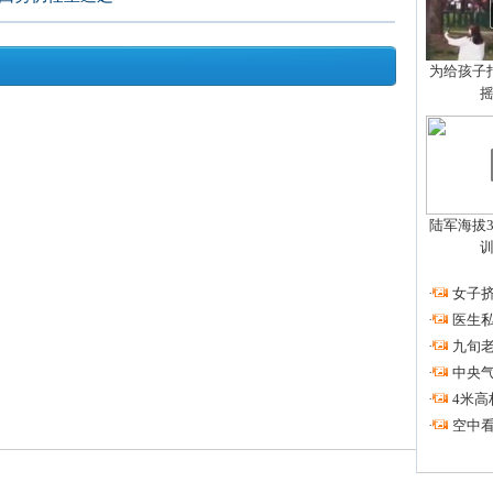
为给孩子拍
陆军海拔3
·
女子挤
·
医生私
·
九旬
·
中央
·
4米高
·
空中看