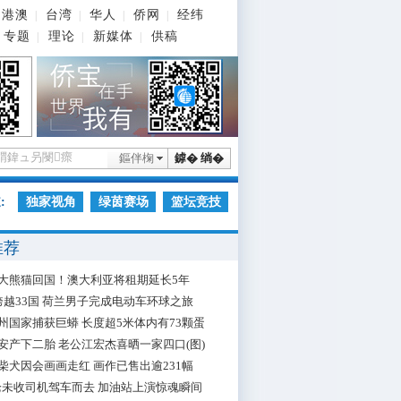
港澳
台湾
华人
侨网
经纬
|
|
|
|
专题
理论
新媒体
供稿
|
|
|
鏂伴椈
鎼� 绱�
:
独家视角
绿茵赛场
篮坛竞技
推荐
大熊猫回国！澳大利亚将租期延长5年
跨越33国 荷兰男子完成电动车环球之旅
州国家捕获巨蟒 长度超5米体内有73颗蛋
安产下二胎 老公江宏杰喜晒一家四口(图)
柴犬因会画画走红 画作已售出逾231幅
枪未收司机驾车而去 加油站上演惊魂瞬间