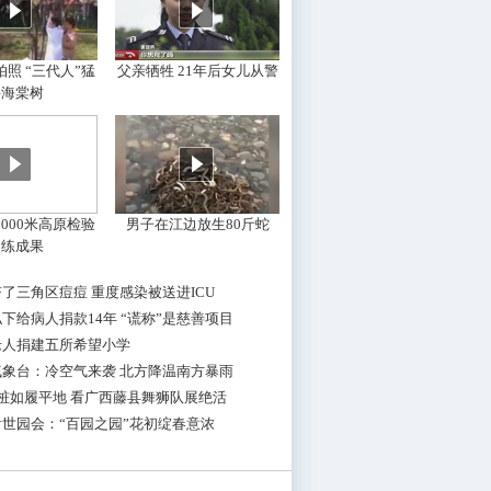
照 “三代人”猛
父亲牺牲 21年后女儿从警
摇海棠树
000米高原检验
男子在江边放生80斤蛇
训练成果
了三角区痘痘 重度感染被送进ICU
下给病人捐款14年 “谎称”是慈善项目
老人捐建五所希望小学
气象台：冷空气来袭 北方降温南方暴雨
桩如履平地 看广西藤县舞狮队展绝活
世园会：“百园之园”花初绽春意浓