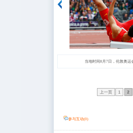
当地时间8月7日，伦敦奥运
上一页
1
2
参与互动(
0
)