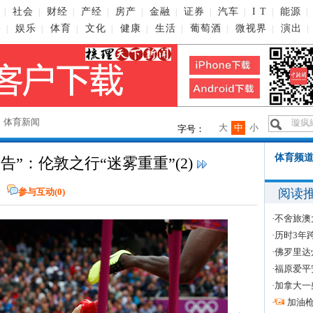
社会
财经
产经
房产
金融
证券
汽车
I T
能源
|
|
|
|
|
|
|
|
|
|
播
娱乐
体育
文化
健康
生活
葡萄酒
微视界
演出
|
|
|
|
|
|
|
|
|
→
体育新闻
大
中
小
字号：
体育频道
”：伦敦之行“迷雾重重”(2)
阅读
参与互动(
0
)
·
不舍旅澳
·
历时3年
·
佛罗里达
·
福原爱平
·
加拿大一
·
加油