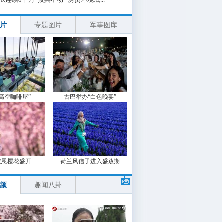
片
专题图片
军事图库
“高空咖啡屋”
古巴举办“白色晚宴”
波恩樱花盛开
荷兰风信子进入盛放期
频
趣闻八卦