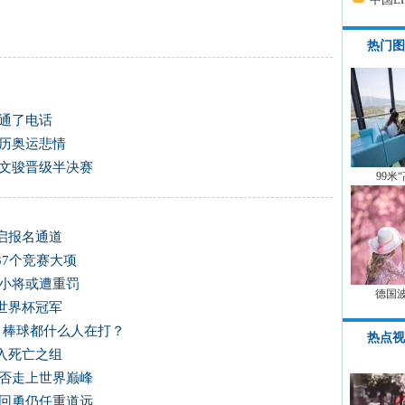
热门图
母通了电话
再历奥运悲情
谢文骏晋级半决赛
99米
开启报名通道
37个竞赛大项
光小将或遭重罚
德国
世界杯冠军
，棒球都什么人在打？
热点视
入死亡之组
能否走上世界巅峰
单回勇仍任重道远