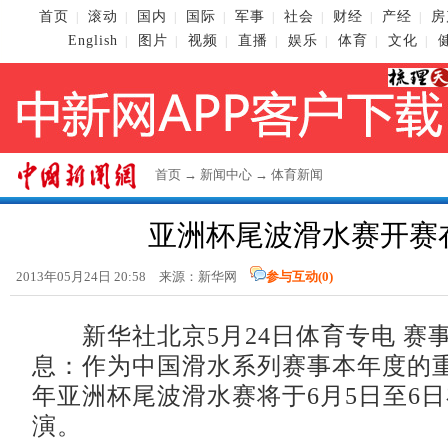
首页
滚动
国内
国际
军事
社会
财经
产经
房
|
|
|
|
|
|
|
|
English
图片
视频
直播
娱乐
体育
文化
|
|
|
|
|
|
|
首页
→
新闻中心
→
体育新闻
亚洲杯尾波滑水赛开赛
2013年05月24日 20:58 来源：新华网
参与互动(
0
)
新华社北京5月24日体育专电 赛事
息：作为中国滑水系列赛事本年度的重要
年亚洲杯尾波滑水赛将于6月5日至6
演。