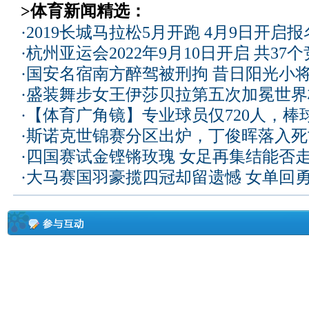
>体育新闻精选：
·
2019长城马拉松5月开跑 4月9日开启
·
杭州亚运会2022年9月10日开启 共37
·
国安名宿南方醉驾被刑拘 昔日阳光小
·
盛装舞步女王伊莎贝拉第五次加冕世界
·
【体育广角镜】专业球员仅720人，棒
·
斯诺克世锦赛分区出炉，丁俊晖落入死
·
四国赛试金铿锵玫瑰 女足再集结能否
·
大马赛国羽豪揽四冠却留遗憾 女单回