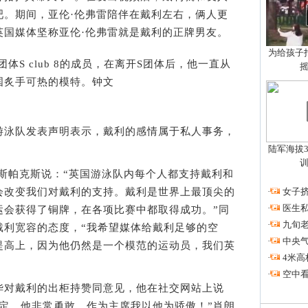
吧。期间，亚伦·伦弗雷陪伴在戴利左右，俩人更
英国媒体坚称亚伦·伦弗雷就是戴利的正牌男友。
为给孩子拍
 club 8的成员，在离开S团体后，他一直从
国炙手可热的模特。钟文
泳队发表声明表示，戴利的感情属于私人事务，
陆军海拔3
帕克斯说：“英国游泳队内每个人都支持戴利和
·
女子挤
会改变我们对戴利的支持。戴利是世界上最顶尖的
·
医生私
运会获得了铜牌，在各项比赛中都取得成功。”同
·
九旬
戴利宽容的态度，“我希望媒体给戴利足够的空
·
中央
提高上，因为他仍然是一个模范的运动员，我们英
·
4米高
·
空中看
对戴利的出柜持赞同意见，他在社交网站上说
定，他非常勇敢，作为主席我以他为骄傲！”肖朗