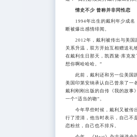
情史不少 曾称并非同性恋
1994年出生的戴利年少成名
断被爆出感情绯闻。
2012年，戴利被传出与美国
关系升温，双方开始互相赠送礼
在戴利生日那天，凯西黛·库克发
想你啊哈哈哈。”
此前，戴利还和另一位美国跳水
美国印第安纳承认自己曾亲了一名
戴利刚刚出版的自传《我的故事
一个“适当的吻”。
今年早些时候，戴利又被传出
行了澄清，他当时表示，自己不
恋粉丝，自己也不排斥。
今年，《Heat》杂志评选全球