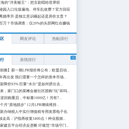
海的“洋美猴王”：把京剧唱给世界听
陵园入口垃圾遍地、停车乱收费？官方回应
离婚率升 是独立意识崛起还是房价太贵？
百万？市场调查：仅20%的头部网红在赚钱
区
网友评论
热帖排行
行
表情排行
前瞻】新一期LPR报价将公布；欧盟启动...
0年再出发 我们需要一个怎样的资本市场...
架降价93% 巨量“水分”是如何挤出去...
来，家门口的菜摊会被社区团购“玩”坏吗...
期逆回购重启，中标量1000亿！另有7...
个月“原地踏步” 12月LPR继续维持...
新办纳税人中实行增值税专用发票电子化
续走高：沪指再收复3400点！种业股掀...
家建言平台经济反垄断 吁规范“市场守门...