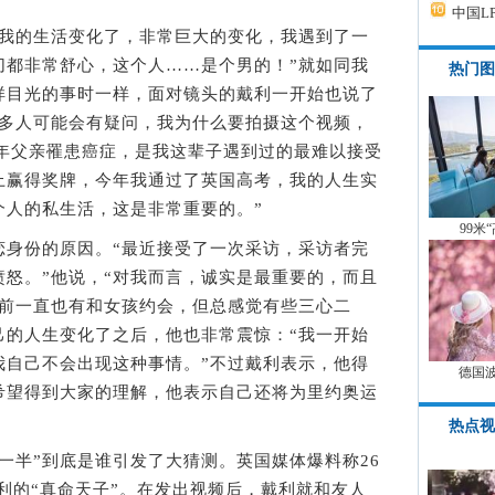
中国L
的生活变化了，非常巨大的变化，我遇到了一
切都非常舒心，这个人……是个男的！”就如同我
热门图
样目光的事时一样，面对镜头的戴利一开始也说了
很多人可能会有疑问，我为什么要拍摄这个视频，
1年父亲罹患癌症，是我这辈子遇到过的最难以接受
上赢得奖牌，今年我通过了英国高考，我的人生实
个人的私生活，这是非常重要的。”
99米
份的原因。“最近接受了一次采访，采访者完
怒。”他说，“对我而言，诚实是最重要的，而且
之前一直也有和女孩约会，但总感觉有些三心二
己的人生变化了之后，他也非常震惊：“我一开始
我自己不会出现这种事情。”不过戴利表示，他得
德国
希望得到大家的理解，他表示自己还将为里约奥运
热点视
半”到底是谁引发了大猜测。英国媒体爆料称26
利的“真命天子”。在发出视频后，戴利就和友人