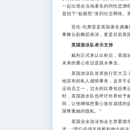
一起出现在当地著名的同性恋酒
是拍下“贴脸照”发到社交网络。
亚伦·伦弗雷是英国著名偶像团体S
事舞台剧舞蹈表演，更是目前英
英国游泳队表示支持
戴利正式承认出柜后，英国游
未来的重心依旧是跳水事业。
英国游泳队首席执行官大卫·斯
他宣布的私人感情事务，这并不
运动员之一，过去的比赛包括奥
时，英国跳水队也呼吁外界给予
间，让他继续把重心放在成绩的
国尊重她的隐私。”
英国业余游泳协会主席爱德华
道：“我们必须支持戴利做出的决