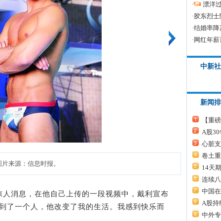
·
漂洋过
·
胶东烈士
·
结婚率降
·
网红年薪
中新社
新闻排
【重磅
A股3
心脏支
卷土重
图片来源：信息时报。
14天
连续八
中国在
人消息，在他自己上传的一段视频中，戴利宣布
A股持
遇到了一个人，他改变了我的生活。我感到快乐而
中外专