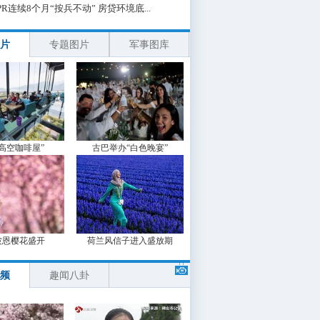
PR连续8个月“按兵不动” 房贷环境底...
片
专题图片
军事图库
“高空咖啡屋”
古巴举办“白色晚宴”
波恩樱花盛开
荷兰风信子进入盛放期
频
趣闻八卦