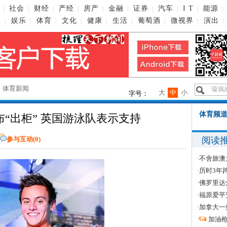
社会
财经
产经
房产
金融
证券
汽车
I T
能源
|
|
|
|
|
|
|
|
|
|
播
娱乐
体育
文化
健康
生活
葡萄酒
微视界
演出
|
|
|
|
|
|
|
|
|
→
体育新闻
大
中
小
字号：
体育频道
“出柜” 英国游泳队表示支持
阅读
参与互动(
0
)
·
不舍旅澳
·
历时3年
·
佛罗里达
·
福原爱平
·
加拿大一
·
加油