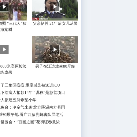
照 “三代人”猛
父亲牺牲 21年后女儿从警
摇海棠树
000米高原检验
男子在江边放生80斤蛇
训练成果
了三角区痘痘 重度感染被送进ICU
下给病人捐款14年 “谎称”是慈善项目
老人捐建五所希望小学
气象台：冷空气来袭 北方降温南方暴雨
桩如履平地 看广西藤县舞狮队展绝活
世园会：“百园之园”花初绽春意浓