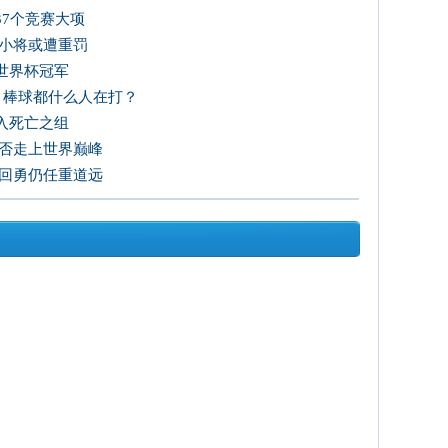
37个竞赛大项
光小将或遭重罚
世界杯冠军
，棒球都什么人在打？
入死亡之组
能否走上世界巅峰
单回勇仍任重道远