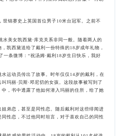
，世锦赛史上英国首位男子10米台冠军。之前不
跳水美女凯西黛·库克关系非同一般。随着两人的
物，凯西黛送给了戴利一份特殊的18岁成年礼物，
了一条微博：“祝汤姆·戴利18岁生日快乐，我好
运动员传出了故事。时年仅仅14岁的戴利，在
叫玛丽·贝斯·邓尼切的女孩。这段故事被写到了
》中，书中透露了他如何潜入玛丽的住所，给了她
姐弟恋，甚至是同性恋。随后戴利对这些绯闻进
是同性恋，不过他同时坦言，对于喜欢自己的同性
最性感的男性活动中，18岁的戴利从101名候选