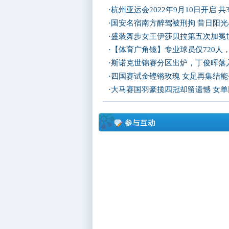
·
杭州亚运会2022年9月10日开启 共
·
国安名宿南方醉驾被刑拘 昔日阳
·
盛装舞步女王伊莎贝拉第五次加冕
·
【体育广角镜】专业球员仅720人
·
斯诺克世锦赛分区出炉，丁俊晖落
·
四国赛试金铿锵玫瑰 女足再集结
·
大马赛国羽豪揽四冠却留遗憾 女