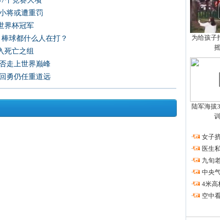
37个竞赛大项
光小将或遭重罚
世界杯冠军
为给孩子拍
，棒球都什么人在打？
入死亡之组
能否走上世界巅峰
单回勇仍任重道远
陆军海拔3
·
女子挤
·
医生私
·
九旬
·
中央
·
4米高
·
空中看