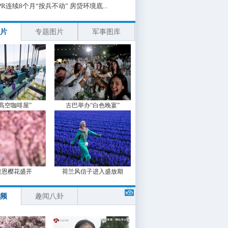
PR连续8个月“按兵不动” 房贷环境底...
片
专题图片
军事图库
“高空咖啡屋”
古巴举办“白色晚宴”
波恩樱花盛开
荷兰风信子进入盛放期
频
趣闻八卦