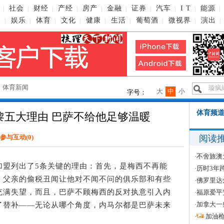
社会
财经
产经
房产
金融
证券
汽车
I T
能源
|
|
|
|
|
|
|
|
|
|
播
娱乐
体育
文化
健康
生活
葡萄酒
微视界
演出
|
|
|
|
|
|
|
|
|
→
体育新闻
大
中
小
字号：
体育频道
黎五大理由 巴萨不给他足够温暖
阅读
参与互动(
0
)
·
不舍旅澳
盟列出了5条关键的理由：首先，是梅西不再能
·
历时3年
。父亲的偷税丑闻让他对不闻不问的俱乐部和有些
·
佛罗里达
充满失望，而且，巴萨不顾梅西的反对执意引入内
·
福原爱平
·
加拿大一
了替补——无论从哪个角度，内马尔都是巴萨未来
·
加油