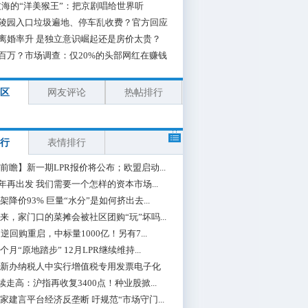
海的“洋美猴王”：把京剧唱给世界听
陵园入口垃圾遍地、停车乱收费？官方回应
离婚率升 是独立意识崛起还是房价太贵？
百万？市场调查：仅20%的头部网红在赚钱
区
网友评论
热帖排行
行
表情排行
前瞻】新一期LPR报价将公布；欧盟启动...
0年再出发 我们需要一个怎样的资本市场...
架降价93% 巨量“水分”是如何挤出去...
来，家门口的菜摊会被社区团购“玩”坏吗...
期逆回购重启，中标量1000亿！另有7...
个月“原地踏步” 12月LPR继续维持...
新办纳税人中实行增值税专用发票电子化
续走高：沪指再收复3400点！种业股掀...
家建言平台经济反垄断 吁规范“市场守门...