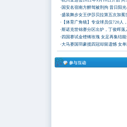
·
杭州亚运会2022年9月10日开启 共
·
国安名宿南方醉驾被刑拘 昔日阳
·
盛装舞步女王伊莎贝拉第五次加冕
·
【体育广角镜】专业球员仅720人
·
斯诺克世锦赛分区出炉，丁俊晖落
·
四国赛试金铿锵玫瑰 女足再集结
·
大马赛国羽豪揽四冠却留遗憾 女