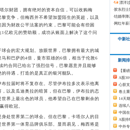
·
漂洋过
·
胶东烈士
塔尔财团，拥有绝对的资本自信，可以收购梅
·
结婚率降
巴黎竞争，但梅西并不希望加盟陌生的英超，以及
·
网红年薪
然因为财政公平法案的约束，巴黎可能会有些困
达1亿欧元的赞助额，成功从账面上解决了这个问
中新社
球会的宏大规划。放眼世界，巴黎拥有最大的城
马和巴萨的4倍，曼市双雄的6倍，相当于伦敦6
新闻排
的续约合同已给出了强烈信号，巴黎愿意并且能够
【重磅
绝的待遇，打造的是真正的银河舰队。
A股3
布拉届时将不复存在。尽管伊布拉多次表示他离
心脏支
挤，以及瓜迪奥拉的暗算，但在巴黎，伊布拉的态
卷土重
14天
是世界上最出色的球员，他希望自己在巴黎剩余的
连续八
，赢得欧冠。
中国在
身处世界第二的球会。但在巴黎，卡塔尔人的目
A股持
是世界第一体育品牌俱乐部。显而易见，梅西将是
中外专