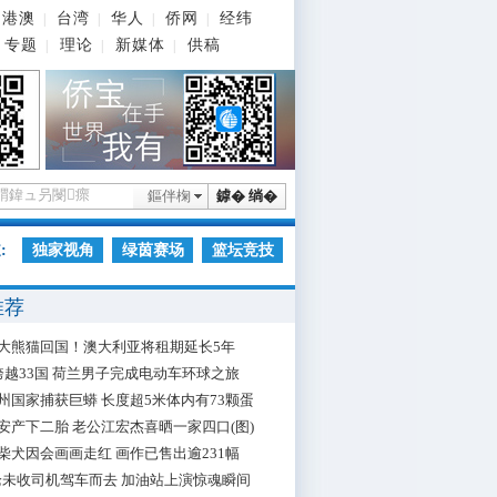
港澳
台湾
华人
侨网
经纬
|
|
|
|
专题
理论
新媒体
供稿
|
|
|
鏂伴椈
鎼� 绱�
:
独家视角
绿茵赛场
篮坛竞技
推荐
大熊猫回国！澳大利亚将租期延长5年
跨越33国 荷兰男子完成电动车环球之旅
州国家捕获巨蟒 长度超5米体内有73颗蛋
安产下二胎 老公江宏杰喜晒一家四口(图)
柴犬因会画画走红 画作已售出逾231幅
枪未收司机驾车而去 加油站上演惊魂瞬间