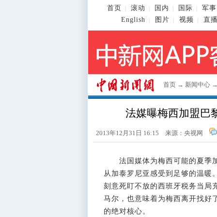
首页
滚动
国内
国际
军事
|
|
|
|
English
图片
视频
直
|
|
|
首页
→
新闻中心
法媒曝梅西加盟巴
2013年12月31日 16:15 来源：央视网
法国媒体为梅西可能的夏季加
从加泰罗尼亚感受到足够的温暖
刻意死盯不放的西班牙税务当局
马尔，也意味着为梅西离开找好
的绝对核心。