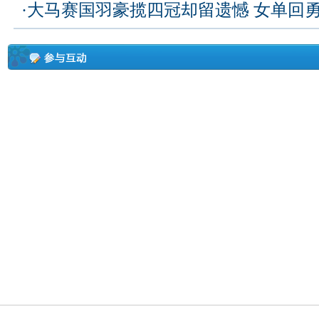
·
大马赛国羽豪揽四冠却留遗憾 女单回