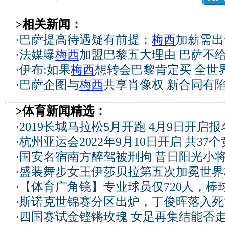
>相关新闻：
·
巴萨提高待遇疑有前提：
梅西
加薪需出
·
法媒曝
梅西
加盟巴黎五大理由 巴萨不
·
伊布:如果
梅西
想转会巴黎肯定买 全世
·
巴萨企图与
梅西
共享肖像权 新合同有
>体育新闻精选：
·
2019长城马拉松5月开跑 4月9日开启
·
杭州亚运会2022年9月10日开启 共37
·
国安名宿南方醉驾被刑拘 昔日阳光小
·
盛装舞步女王伊莎贝拉第五次加冕世界
·
【体育广角镜】专业球员仅720人，棒
·
斯诺克世锦赛分区出炉，丁俊晖落入死
·
四国赛试金铿锵玫瑰 女足再集结能否