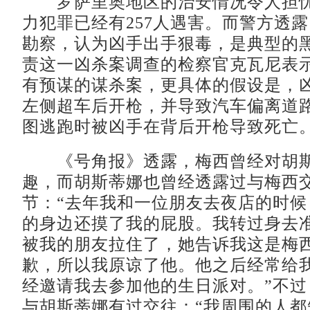
罗萨里奥地区的治安情况令人担忧，
力犯罪已经有257人遇害。而警方透
勘察，认为凶手出手狠毒，是典型的
责这一凶杀案调查的检察官克瓦尼表示
有预谋的谋杀案，更具体的假设是，
左侧超车后开枪，并导致汽车偏离道
图逃跑时被凶手在背后开枪导致死亡。
《号角报》透露，梅西曾经对胡斯
趣，而胡斯蒂娜也曾经透露过与梅西
节：“去年我和一位朋友去夜店的时候
的身边还摸了我的屁股。我转过身去
被我的朋友拉住了，她告诉我这是梅
歉，所以我原谅了他。他之后经常给
经邀请我去参加他的生日派对。”不过
与胡斯蒂娜有过交往：“我周围的人都