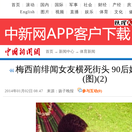
首页
滚动
国内
国际
军事
社会
财经
产经
房
|
|
|
|
|
|
|
|
English
图片
视频
直播
娱乐
体育
文化
|
|
|
|
|
|
|
首页
→
新闻中心
→
体育新闻
梅西前绯闻女友横死街头 90
(图)(2)
2014年01月02日 08:47 来源：扬子晚报
参与互动(
0
)