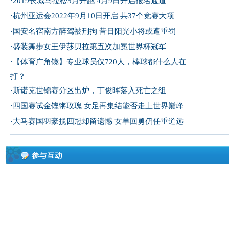
·
2019长城马拉松5月开跑 4月9日开启报名通道
·
杭州亚运会2022年9月10日开启 共37个竞赛大项
·
国安名宿南方醉驾被刑拘 昔日阳光小将或遭重罚
·
盛装舞步女王伊莎贝拉第五次加冕世界杯冠军
·
【体育广角镜】专业球员仅720人，棒球都什么人在
打？
·
斯诺克世锦赛分区出炉，丁俊晖落入死亡之组
·
四国赛试金铿锵玫瑰 女足再集结能否走上世界巅峰
·
大马赛国羽豪揽四冠却留遗憾 女单回勇仍任重道远