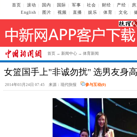
首页
滚动
国内
国际
军事
社会
财经
产经
房
|
|
|
|
|
|
|
|
English
图片
视频
直播
娱乐
体育
文化
|
|
|
|
|
|
|
首页
→
新闻中心
→
体育新闻
女篮国手上"非诚勿扰" 选男友身高下
2014年03月24日 07:45 来源：现代快报
参与互动(
0
)