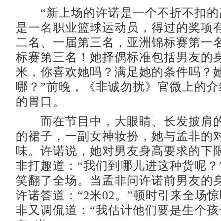
“新上场的许诺是一个不折不扣的
是一名职业篮球运动员，得过的奖项
二名、一届第三名，亚洲锦标赛第一
标赛第三名！她择偶标准包括男友的身高
米，你喜欢她吗？满足她的条件吗？
哪？”前晚，《非诚勿扰》官微上的介
的胃口。
而在节目中，大眼睛、长发披肩的
的裙子，一副女神妆扮，她与孟非的
味。许诺说，她对男友身高要求的下限是
非打趣道：“我们到哪儿进这种货呢？
笑翻了全场。当孟非问许诺前男友的
许诺答道：“2米02。”顿时引来全场
非又调侃道：“我估计他们要是生个孩