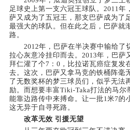
2009年，瓜迪奥拉创立了梦三王
足球史上第一支六冠王球队。2011年
萨又成为了五冠王，那支巴萨成为了
最强大的球队。但在此之后，巴萨就
路。
2012年，巴萨在半决赛中输给了
拉心灰意冷挂印而去。2013年，巴萨
拜仁灌了个7：0，比拉诺瓦癌症复发
去。这次，巴萨又拿马竞的铁桶阵毫
了无数奖杯的梦三球员们，似乎无法
励。而想要丰富Tiki-Taka打法的马
能靠边路传中来搏命。让一批1米7的
这无异于自寻死路。
改革无效 引援无望