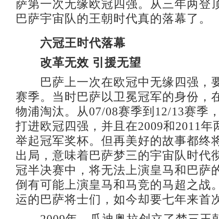
萨第一次无缘欧冠四强。从三年两登
巴萨宇宙队的王朝时代真的落幕了。
六冠王时代落幕
改革无效 引援无望
巴萨上一次在欧冠中无缘四强，要追溯
赛季。当时巴萨以卫冕冠军的身份，在
物浦淘汰。从07/08赛季到12/13赛
打进欧冠四强，并且在2009和2011
举起冠军奖杯。但再美好的故事都终
出局，意味着巴萨梦三的宇宙队时代
冠半决赛中，将无法上演皇马和巴萨
倒有可能上演皇马和马竞的马超之战
运的巴萨将士们，如今却要七年来首