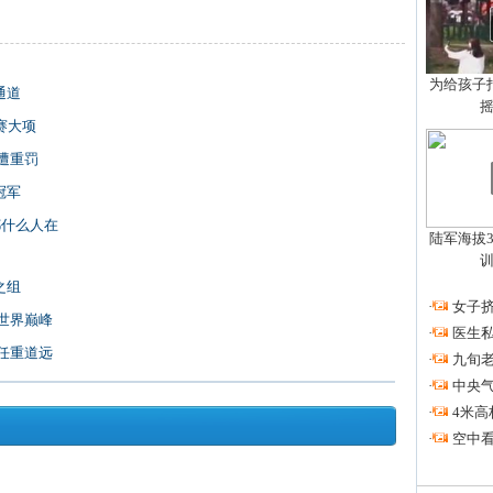
为给孩子拍
通道
竞赛大项
遭重罚
冠军
都什么人在
陆军海拔3
之组
·
女子挤
世界巅峰
·
医生私
任重道远
·
九旬
·
中央
·
4米高
·
空中看