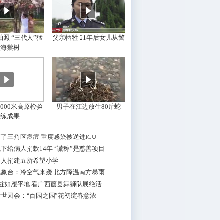
照 “三代人”猛
父亲牺牲 21年后女儿从警
摇海棠树
000米高原检验
男子在江边放生80斤蛇
训练成果
了三角区痘痘 重度感染被送进ICU
下给病人捐款14年 “谎称”是慈善项目
老人捐建五所希望小学
气象台：冷空气来袭 北方降温南方暴雨
桩如履平地 看广西藤县舞狮队展绝活
世园会：“百园之园”花初绽春意浓