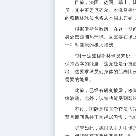
目前，法国、德国、瑞士、比
员，其中不乏厄齐尔、本泽马等
的穆斯林球员也将从本周末开始
根据伊斯兰教历，在这一期间
身处巴西潮热环境、且需要在场
一种对健康的极大摧残。
“对于这些穆斯林球员来说，一
保持基本的能量，这无疑是个挑战
出，这要求球员们身体的肌肉比
需要的能量。
此前，已经有研究披露，穆斯
绪波动。此外，认知功能受到影
不过，国际足联医学官员吉瑞·
斋月期间保持正常起居习惯，他
尽管如此，德国队主力中场厄齐