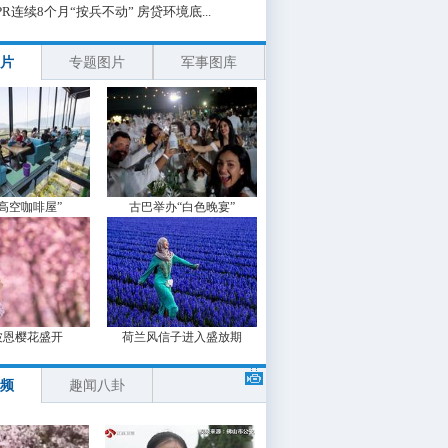
PR连续8个月“按兵不动” 房贷环境底...
片
专题图片
军事图库
“高空咖啡屋”
古巴举办“白色晚宴”
波恩樱花盛开
荷兰风信子进入盛放期
频
趣闻八卦