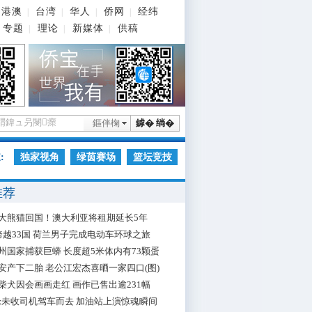
港澳
台湾
华人
侨网
经纬
|
|
|
|
专题
理论
新媒体
供稿
|
|
|
鏂伴椈
鎼� 绱�
:
独家视角
绿茵赛场
篮坛竞技
推荐
大熊猫回国！澳大利亚将租期延长5年
跨越33国 荷兰男子完成电动车环球之旅
州国家捕获巨蟒 长度超5米体内有73颗蛋
安产下二胎 老公江宏杰喜晒一家四口(图)
柴犬因会画画走红 画作已售出逾231幅
枪未收司机驾车而去 加油站上演惊魂瞬间