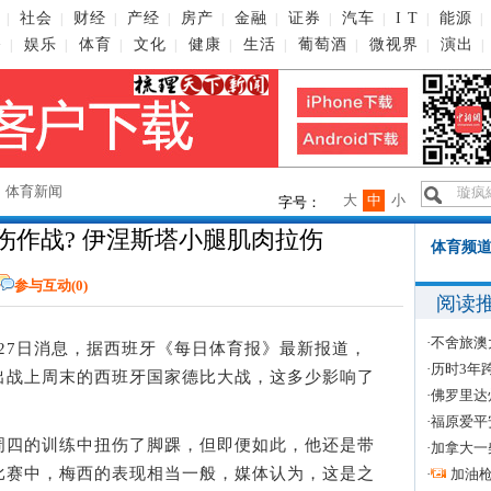
社会
财经
产经
房产
金融
证券
汽车
I T
能源
|
|
|
|
|
|
|
|
|
|
播
娱乐
体育
文化
健康
生活
葡萄酒
微视界
演出
|
|
|
|
|
|
|
|
|
→
体育新闻
大
中
小
字号：
伤作战? 伊涅斯塔小腿肌肉拉伤
体育频道
参与互动(
0
)
阅读
·
不舍旅澳
27日消息，据西班牙《每日体育报》最新报道，
·
历时3年
出战上周末的西班牙国家德比大战，这多少影响了
·
佛罗里达
·
福原爱平
四的训练中扭伤了脚踝，但即便如此，他还是带
·
加拿大一
比赛中，梅西的表现相当一般，媒体认为，这是之
·
加油