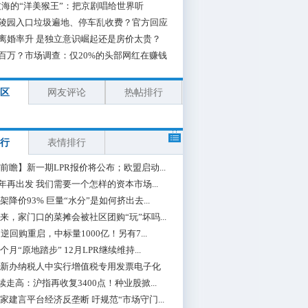
海的“洋美猴王”：把京剧唱给世界听
陵园入口垃圾遍地、停车乱收费？官方回应
离婚率升 是独立意识崛起还是房价太贵？
百万？市场调查：仅20%的头部网红在赚钱
区
网友评论
热帖排行
行
表情排行
前瞻】新一期LPR报价将公布；欧盟启动...
0年再出发 我们需要一个怎样的资本市场...
架降价93% 巨量“水分”是如何挤出去...
来，家门口的菜摊会被社区团购“玩”坏吗...
期逆回购重启，中标量1000亿！另有7...
个月“原地踏步” 12月LPR继续维持...
新办纳税人中实行增值税专用发票电子化
续走高：沪指再收复3400点！种业股掀...
家建言平台经济反垄断 吁规范“市场守门...