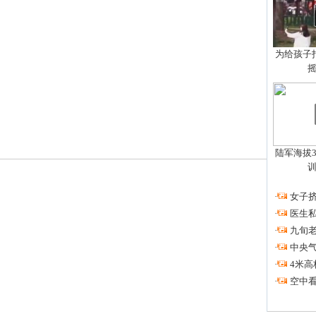
为给孩子拍
陆军海拔3
·
女子挤
·
医生私
·
九旬
·
中央
·
4米高
·
空中看