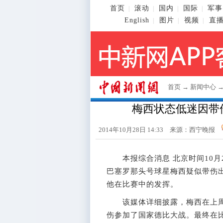
首页
滚动
国内
国际
军事
|
|
|
|
English
图片
视频
直
|
|
|
首页
→
新闻中心
梅西状态低迷因带
2014年10月28日 14:33 来源：西宁晚报
本报综合消息 北京时间10月
巴塞罗那头号球星梅西疑似带伤
他在比赛中的发挥。
该媒体详细披露，梅西在上周
伤参加了国家德比大战。最终在