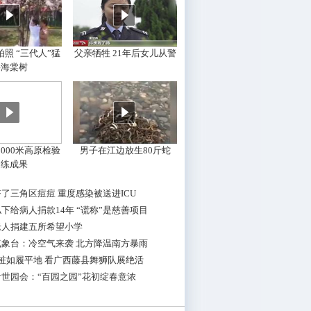
照 “三代人”猛
父亲牺牲 21年后女儿从警
摇海棠树
000米高原检验
男子在江边放生80斤蛇
训练成果
了三角区痘痘 重度感染被送进ICU
下给病人捐款14年 “谎称”是慈善项目
老人捐建五所希望小学
气象台：冷空气来袭 北方降温南方暴雨
桩如履平地 看广西藤县舞狮队展绝活
世园会：“百园之园”花初绽春意浓