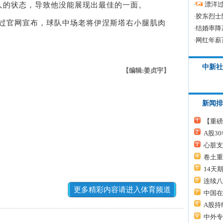
·
漂洋过
人的状态，导致他没能展现出最佳的一面。
·
胶东烈士
过官网宣布，球队中场老将伊涅斯塔右小腿肌肉
·
结婚率降
·
网红年薪
中新社
【编辑:姜贞宇】
新闻排
【重磅
A股3
心脏支
卷土重
14天
连续八
更多精彩内容请进入体育频道
中国在
A股持
中外专