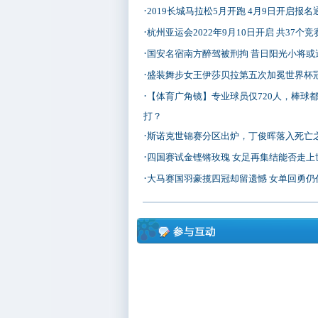
·
2019长城马拉松5月开跑 4月9日开启报名
·
杭州亚运会2022年9月10日开启 共37个
·
国安名宿南方醉驾被刑拘 昔日阳光小将或
·
盛装舞步女王伊莎贝拉第五次加冕世界杯
·
【体育广角镜】专业球员仅720人，棒球
打？
·
斯诺克世锦赛分区出炉，丁俊晖落入死亡
·
四国赛试金铿锵玫瑰 女足再集结能否走上
·
大马赛国羽豪揽四冠却留遗憾 女单回勇仍