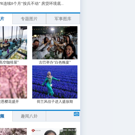
PR连续8个月“按兵不动” 房贷环境底...
片
专题图片
军事图库
“高空咖啡屋”
古巴举办“白色晚宴”
波恩樱花盛开
荷兰风信子进入盛放期
频
趣闻八卦