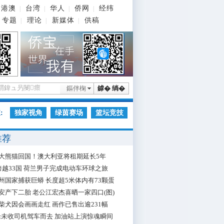
港澳
台湾
华人
侨网
经纬
|
|
|
|
专题
理论
新媒体
供稿
|
|
|
鏂伴椈
鎼� 绱�
:
独家视角
绿茵赛场
篮坛竞技
推荐
大熊猫回国！澳大利亚将租期延长5年
跨越33国 荷兰男子完成电动车环球之旅
州国家捕获巨蟒 长度超5米体内有73颗蛋
安产下二胎 老公江宏杰喜晒一家四口(图)
柴犬因会画画走红 画作已售出逾231幅
枪未收司机驾车而去 加油站上演惊魂瞬间