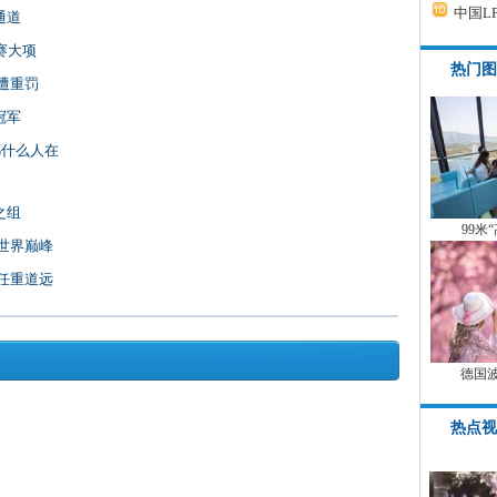
中国L
通道
竞赛大项
热门图
遭重罚
冠军
都什么人在
之组
99米
世界巅峰
任重道远
德国
热点视