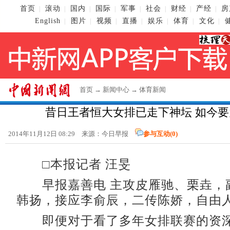
首页
滚动
国内
国际
军事
社会
财经
产经
房
|
|
|
|
|
|
|
|
English
图片
视频
直播
娱乐
体育
文化
|
|
|
|
|
|
|
首页
→
新闻中心
→
体育新闻
昔日王者恒大女排已走下神坛 如今
2014年11月12日 08:29 来源：今日早报
参与互动(
0
)
□本报记者 汪旻
早报嘉善电 主攻皮雁驰、栗垚，
韩扬，接应李俞辰，二传陈娇，自由
即便对于看了多年女排联赛的资深