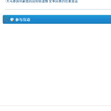
·
大马赛国羽豪揽四冠却留遗憾 女单回勇仍任重道远