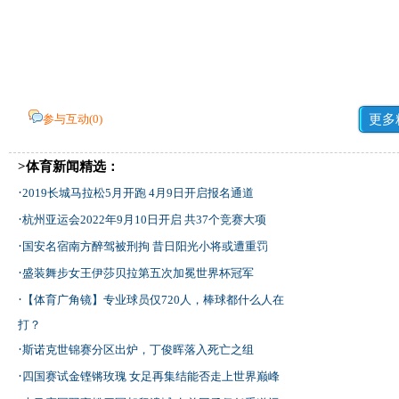
参与互动(
0
)
更多
>体育新闻精选：
·
2019长城马拉松5月开跑 4月9日开启报名通道
·
杭州亚运会2022年9月10日开启 共37个竞赛大项
·
国安名宿南方醉驾被刑拘 昔日阳光小将或遭重罚
·
盛装舞步女王伊莎贝拉第五次加冕世界杯冠军
·
【体育广角镜】专业球员仅720人，棒球都什么人在
打？
·
斯诺克世锦赛分区出炉，丁俊晖落入死亡之组
·
四国赛试金铿锵玫瑰 女足再集结能否走上世界巅峰