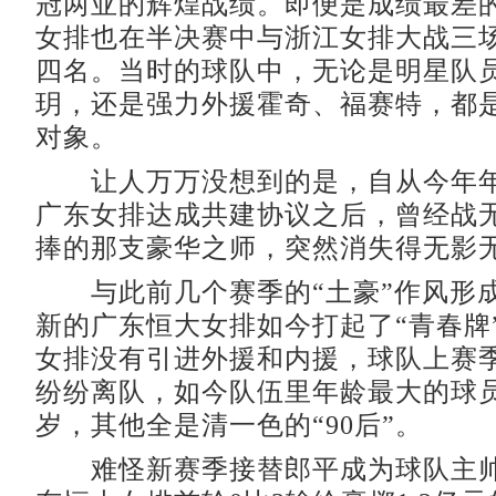
冠两亚的辉煌战绩。即便是成绩最差
女排也在半决赛中与浙江女排大战三
四名。当时的球队中，无论是明星队
玥，还是强力外援霍奇、福赛特，都
对象。
让人万万没想到的是，自从今年年
广东女排达成共建协议之后，曾经战
捧的那支豪华之师，突然消失得无影
与此前几个赛季的“土豪”作风形
新的广东恒大女排如今打起了“青春牌
女排没有引进外援和内援，球队上赛
纷纷离队，如今队伍里年龄最大的球员
岁，其他全是清一色的“90后”。
难怪新赛季接替郎平成为球队主帅