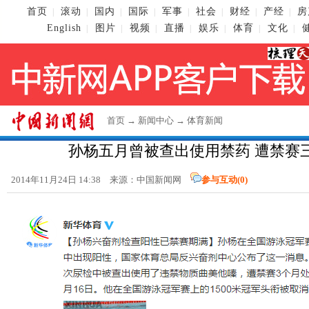
首页
滚动
国内
国际
军事
社会
财经
产经
房
|
|
|
|
|
|
|
|
English
图片
视频
直播
娱乐
体育
文化
|
|
|
|
|
|
|
首页
→
新闻中心
→
体育新闻
孙杨五月曾被查出使用禁药 遭禁赛
2014年11月24日 14:38 来源：
中国新闻网
参与互动(
0
)