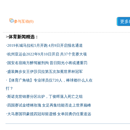
参与互动(
0
)
更多
>体育新闻精选：
·
2019长城马拉松5月开跑 4月9日开启报名通道
·
杭州亚运会2022年9月10日开启 共37个竞赛大项
·
国安名宿南方醉驾被刑拘 昔日阳光小将或遭重罚
·
盛装舞步女王伊莎贝拉第五次加冕世界杯冠军
·
【体育广角镜】专业球员仅720人，棒球都什么人在
打？
·
斯诺克世锦赛分区出炉，丁俊晖落入死亡之组
·
四国赛试金铿锵玫瑰 女足再集结能否走上世界巅峰
·
大马赛国羽豪揽四冠却留遗憾 女单回勇仍任重道远