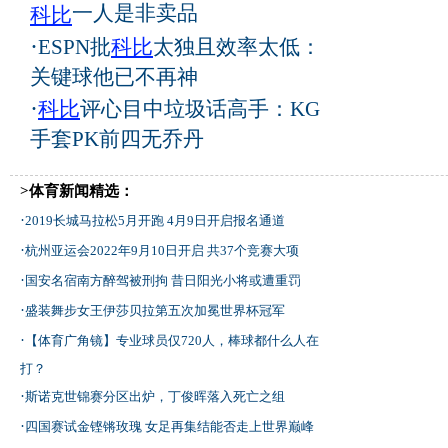
一人是非卖品
科比
·
ESPN批
科比
太独且效率太低：
关键球他已不再神
·
科比
评心目中垃圾话高手：KG
手套PK前四无乔丹
>体育新闻精选：
·
2019长城马拉松5月开跑 4月9日开启报名通道
·
杭州亚运会2022年9月10日开启 共37个竞赛大项
·
国安名宿南方醉驾被刑拘 昔日阳光小将或遭重罚
·
盛装舞步女王伊莎贝拉第五次加冕世界杯冠军
·
【体育广角镜】专业球员仅720人，棒球都什么人在
打？
·
斯诺克世锦赛分区出炉，丁俊晖落入死亡之组
·
四国赛试金铿锵玫瑰 女足再集结能否走上世界巅峰