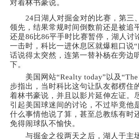
对着林书豪说。
24日湖人对掘金对的比赛，第三
领先，结果常规时间倒数前还是被追平，
还是86比86平手时比赛暂停，湖人讨
一击时，科比一进休息区就爆粗口说“
话说得太突然，连第一替补杨在旁边
下。
美国网站“Realty today”以及“The 
步指出，当时科比这句让队友都楞住
着林书豪说，并且以影片延伸左证。
引起美国球迷间的讨论，不过毕竟他
什么事情他说了算，甚至总教练有时
免得闹球队不愉快。
与掘金之役两天之后，湖人于主场