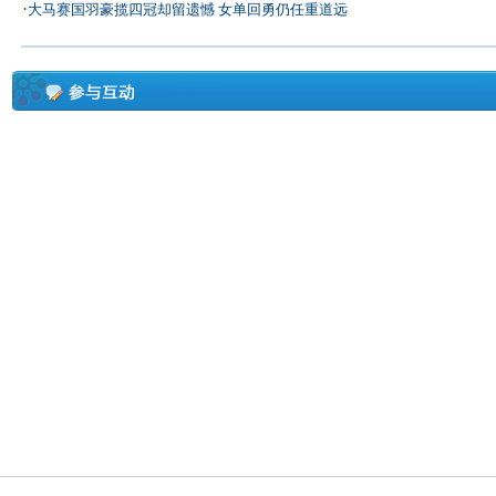
·
大马赛国羽豪揽四冠却留遗憾 女单回勇仍任重道远