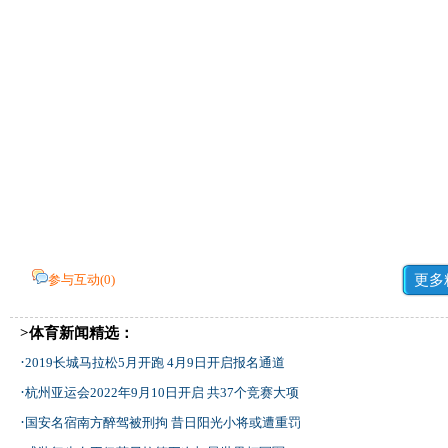
参与互动(
0
)
更多
>体育新闻精选：
·
2019长城马拉松5月开跑 4月9日开启报名通道
·
杭州亚运会2022年9月10日开启 共37个竞赛大项
·
国安名宿南方醉驾被刑拘 昔日阳光小将或遭重罚