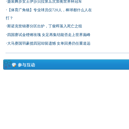
·
盛装舞步女王伊莎贝拉第五次加冕世界杯冠军
·
【体育广角镜】专业球员仅720人，棒球都什么人在
打？
·
斯诺克世锦赛分区出炉，丁俊晖落入死亡之组
·
四国赛试金铿锵玫瑰 女足再集结能否走上世界巅峰
·
大马赛国羽豪揽四冠却留遗憾 女单回勇仍任重道远