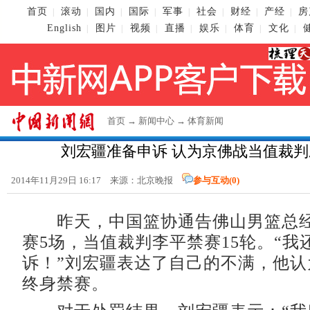
首页
滚动
国内
国际
军事
社会
财经
产经
房
|
|
|
|
|
|
|
|
English
图片
视频
直播
娱乐
体育
文化
|
|
|
|
|
|
|
首页
→
新闻中心
→
体育新闻
刘宏疆准备申诉 认为京佛战当值裁
2014年11月29日 16:17 来源：北京晚报
参与互动(
0
)
昨天，中国篮协通告佛山男篮总经
赛5场，当值裁判李平禁赛15轮。“我
诉！”刘宏疆表达了自己的不满，他认
终身禁赛。