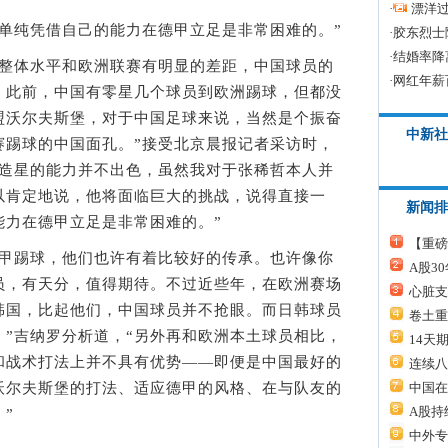
·
漂洋过
纯凭借自己的能力在德甲立足是非常困难的。”
·
胶东烈士
·
结婚率降
体水平和欧洲联赛有明显的差距，中国球员的
·
网红年薪
。此前，中国有零星几个球员到欧洲踢球，但都没
盟沃尔夫斯堡，对于中国足球来说，当然是个振奋
中新社
赛踢球的中国面孔。”接受北京晨报记者采访时，
身造星的能力并不出色，虽然我对于张稀哲本人并
以肯定地说，他将面临巨大的挑战，说得直接一
新闻排
能力在德甲立足是非常困难的。”
【重磅
踢球，他们也许有着比较好的传承。也许像你
A股3
员，有天分，值得期待。不过近些年，在欧洲赛场
心脏支
韩国，比起他们，中国球员并不抢眼。而日韩球员
卷土重
”吉纳罗分析道，“另外再和欧洲本土球员相比，
14天
和战术打法上并不具有优势——即便是中国最好的
连续八
沃尔夫斯堡的打法、适应德甲的风格、在与队友的
中国在
A股持
”
中外专