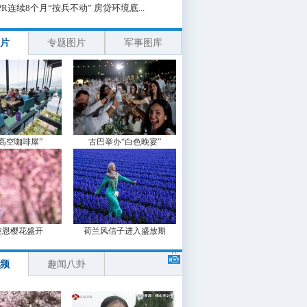
PR连续8个月“按兵不动” 房贷环境底...
片
专题图片
军事图库
“高空咖啡屋”
古巴举办“白色晚宴”
波恩樱花盛开
荷兰风信子进入盛放期
频
趣闻八卦