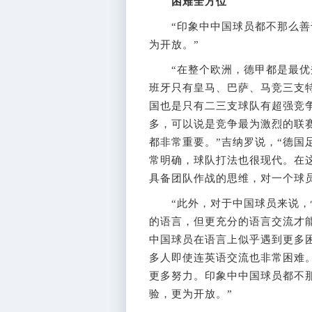
困难全方位
“印象中中国球员都不那么善于
为开放。”
“在整个欧洲，德甲都是最优秀
班牙只有皇马、巴萨、马竞三支
国也是只有二三支球队有超强竞
多，可以说是竞争最为激烈的联
都非常重要。”吉纳罗说，“德国
常明确，球队打法也很现代。在
具备团队作战的思维，对一个球
“此外，对于中国球员来说，性
的语言，但更充分的语言交流才能
中国球员在语言上似乎遇到更多
多人即使连英语交流也非常困难
更多努力。印象中中国球员都不
验，更为开放。”