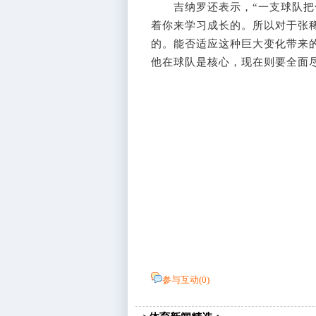
吉纳罗还表示，“一支球队把你
着你来学习成长的。所以对于张
的。能否适应这种巨大变化带来
他在球队是核心，现在则要全面
参与互动(
0
)