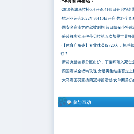
>体育新闻精选：
·
2019长城马拉松5月开跑 4月9日开启报名
·
杭州亚运会2022年9月10日开启 共37个
·
国安名宿南方醉驾被刑拘 昔日阳光小将或
·
盛装舞步女王伊莎贝拉第五次加冕世界杯
·
【体育广角镜】专业球员仅720人，棒球
打？
·
斯诺克世锦赛分区出炉，丁俊晖落入死亡
·
四国赛试金铿锵玫瑰 女足再集结能否走上
·
大马赛国羽豪揽四冠却留遗憾 女单回勇仍