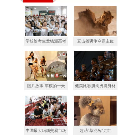
学校给考生发钱迎高考
直击雄狮争夺霸主位
图片故事:车模的一天
健美比赛肌肉男拼身材
中国最大玛瑙交易市场
超萌"草泥兔"走红