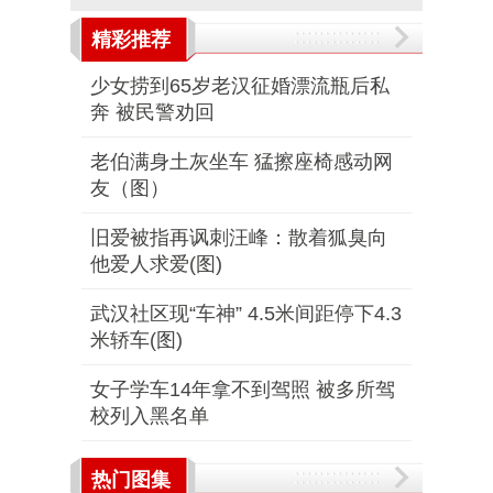
精彩推荐
少女捞到65岁老汉征婚漂流瓶后私
奔 被民警劝回
老伯满身土灰坐车 猛擦座椅感动网
友（图）
旧爱被指再讽刺汪峰：散着狐臭向
他爱人求爱(图)
武汉社区现“车神” 4.5米间距停下4.3
米轿车(图)
女子学车14年拿不到驾照 被多所驾
校列入黑名单
热门图集