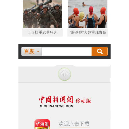
士兵扛重武器狂奔
"脸基尼"大妈重现青岛
百度