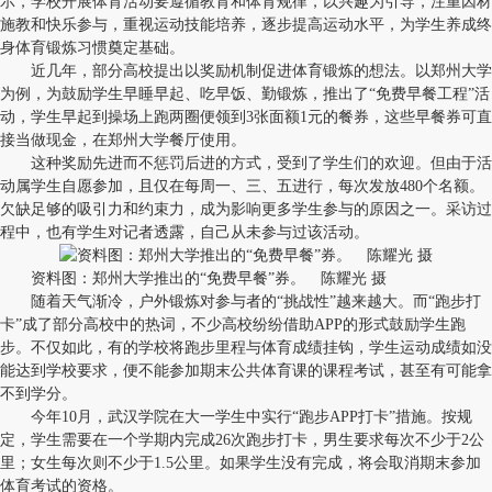
示，学校开展体育活动要遵循教育和体育规律，以兴趣为引导，注重因材
施教和快乐参与，重视运动技能培养，逐步提高运动水平，为学生养成终
身体育锻炼习惯奠定基础。
近几年，部分高校提出以奖励机制促进体育锻炼的想法。以郑州大学
为例，为鼓励学生早睡早起、吃早饭、勤锻炼，推出了“免费早餐工程”活
动，学生早起到操场上跑两圈便领到3张面额1元的餐券，这些早餐券可直
接当做现金，在郑州大学餐厅使用。
这种奖励先进而不惩罚后进的方式，受到了学生们的欢迎。但由于活
动属学生自愿参加，且仅在每周一、三、五进行，每次发放480个名额。
欠缺足够的吸引力和约束力，成为影响更多学生参与的原因之一。采访过
程中，也有学生对记者透露，自己从未参与过该活动。
资料图：郑州大学推出的“免费早餐”券。 陈耀光 摄
随着天气渐冷，户外锻炼对参与者的“挑战性”越来越大。而“跑步打
卡”成了部分高校中的热词，不少高校纷纷借助APP的形式鼓励学生跑
步。不仅如此，有的学校将跑步里程与体育成绩挂钩，学生运动成绩如没
能达到学校要求，便不能参加期末公共体育课的课程考试，甚至有可能拿
不到学分。
今年10月，武汉学院在大一学生中实行“跑步APP打卡”措施。按规
定，学生需要在一个学期内完成26次跑步打卡，男生要求每次不少于2公
里；女生每次则不少于1.5公里。如果学生没有完成，将会取消期末参加
体育考试的资格。