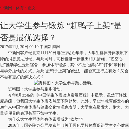
中新网
•
体育
• 正文
让大学生参与锻炼 “赶鸭子上架”是
否是最优选择？
2017年11月30日 00:10 中国新闻网
中新网客户端北京11月30日电(王禹)近年来，大学生群体身体素质下
降的消息屡见报端。与此同时，高校也进一步推出相关措施，“挖空心
思”推动学生走出宿舍，参加体育锻炼，其中不乏“运动APP打卡”等种种
与学分挂钩的方式。如此“赶鸭子上架”的做法，能否真正行之有效？又会
不会有更好的解决方式？
资料图：大学生参与跑步活动。
今年8月发布的《中国学生体质监测发展历程》中显示，虽然下降速
度趋缓，但我国大学生体质依然呈下降趋势。此外，早些年教育部发布的
30年来中国学生体质与健康变化情况也表明，大学生在爆发力、耐力、力
量等项目的表现甚至不如中学生。
为什么大学生群体的身体素质成为“软肋”？
2016年，国务院办公厅发布的《关于强化学校体育促进学生身心健康