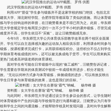
武汉学院推出的运动APP截图。 罗伟 供图
利用APP“督促”学生参与锻炼并不是这家学校的独门绝技，包括北京
建筑大学、湖北财经学院、合肥学院等都采取了类似的措施。而让体育锻
炼与学分挂钩这样的举措，在汪晓赞看来是不得已而为之。此前，华东师
范大学曾规定学生每周至少进行一次不少于半小时的课外锻炼，尽管完成
难度并不高，但学生依旧不“买账”，这让汪晓赞颇感无奈。
今年9月，华东师范大学公共体育俱乐部教学改革在两个校区全面展
开。学生可以自主选择感兴趣的运动加入相应俱乐部，利用课余时间参与
锻炼，按课程要求完成打卡，从而获得相应积分。这些积分不仅占到学生
学期体育考核成绩的30%，还可以被兑换成电子货币，学生可以用来购买
更热门或者高评级老师的体育课程。
面对学生有可能在日常锻炼中出现的“偷工减料”，汪晓赞告诉记者，
学生需要在学期末的体质测试中较前一年成绩有所进步，积分才能生
效。“无论以何种方式参与体育锻炼，体侧成绩的进步，可以有效反映出
学生日常参与体育锻炼的效果，这也是我们的目标。”
资料图：女大学生在赛场“霸气”呐喊。 杨华峰 摄
与此同时，华东师范大学还通过设立学生参议会的形式，让学生随时
对体育锻炼中产生的问题与学校领导进行沟通和建议。汪晓赞认为只有学
校和学生之间的沟通流畅，才能帮助学校及时发现问题，及时向学生解释