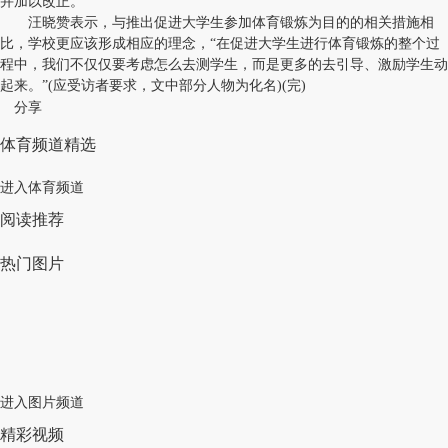
并加以改正。
汪晓赞表示，与推出促进大学生参加体育锻炼为目的的相关措施相
比，学校更应该形成相应的理念，“在促进大学生进行体育锻炼的整个过
程中，我们不仅仅要考虑怎么去测学生，而是更多的去引导、激励学生动
起来。”(应受访者要求，文中部分人物为化名)(完)
分享
体育频道精选
进入体育频道
阅读推荐
热门图片
进入图片频道
精彩视频