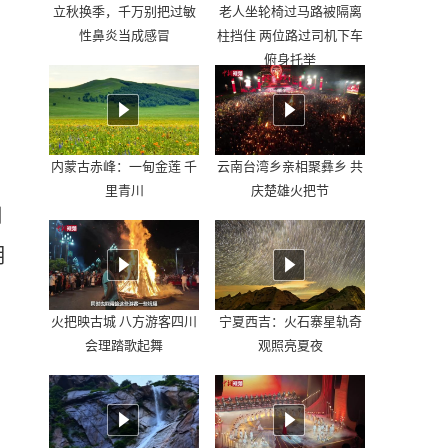
立秋换季，千万别把过敏
老人坐轮椅过马路被隔离
性鼻炎当成感冒
柱挡住 两位路过司机下车
俯身托举
内蒙古赤峰：一甸金莲 千
云南台湾乡亲相聚彝乡 共
里青川
庆楚雄火把节
铜
明
火把映古城 八方游客四川
宁夏西吉：火石寨星轨奇
会理踏歌起舞
观照亮夏夜