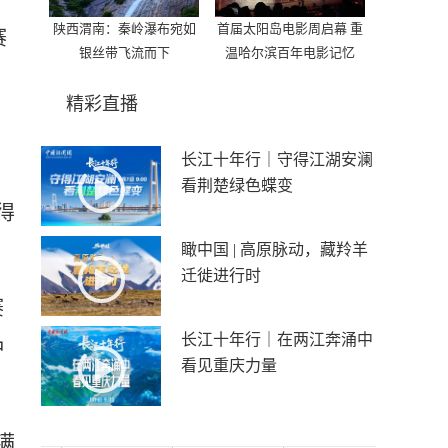
陕西渭南：秦岭瀑布宛如
首届太阳岛电影周启幕 重
赛
银丝带飞流而下
温哈尔滨百年电影记忆
精彩直播
长江十年行｜守得江湖安澜
看荆楚绿色蝶变
得
瞰中国 | 高原脉动，藏羚羊
迁徙进行时
赛
长江十年行｜在两江奔涌中
冲
看见重庆力量
满