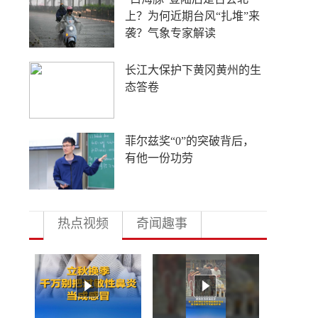
外国游客从观众变玩家
4年要让无人机增产80倍，
日本为何急不可耐？
多地向县放权 激活发展一
池春水
热点视频
奇闻趣事