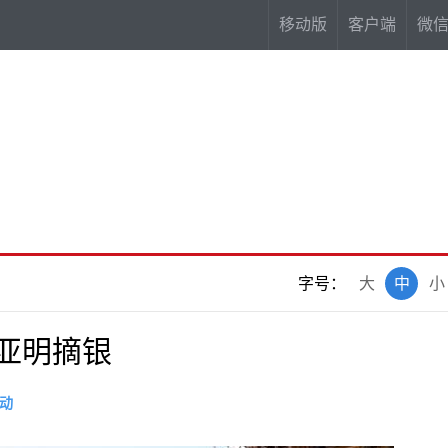
移动版
客户端
微
字号：
大
中
小
亚明摘银
动