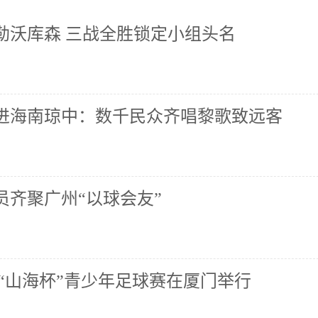
逆转勒沃库森 三战全胜锁定小组头名
进海南琼中：数千民众齐唱黎歌致远客
员齐聚广州“以球会友”
“山海杯”青少年足球赛在厦门举行