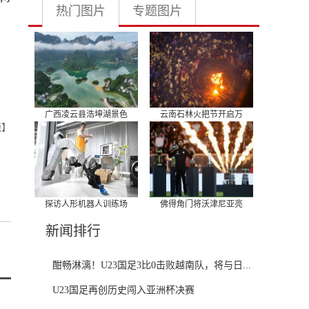
热门图片
专题图片
广西凌云县浩坤湖景色
云南石林火把节开启万
晓】
探访人形机器人训练场
佛得角门将沃津尼亚亮
新闻排行
酣畅淋漓！U23国足3比0击败越南队，将与日...
U23国足再创历史闯入亚洲杯决赛