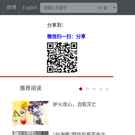
信
微博
English
分享到：
微信扫一扫：分享
推荐阅读
“梅姨案”被拐儿童父亲申军
良：盼梅姨早日受惩
China Travel又换“三件套”：