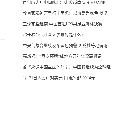
再创历史！中国队3∶0击败越南队闯入U23亚...
教育家精神万里行｜吴凯：以热爱为底色 以坚
守...
三球完胜越南 中国首进U23男足亚洲杯决赛
超长春节假让众人羡慕的是什么？
中央气象台继续发布黄色预警 湘黔桂等地有雨
雪...
亮新招！“营商环境”成地方开年会议高频词
普华永道中国主席何睦宁：中国将继续为全球经
济...
1月21日人民币对美元中间价报7.0014元...