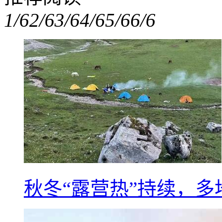
1/6
2/6
3/6
4/6
5/6
6/6
秋冬“露营热”持续，