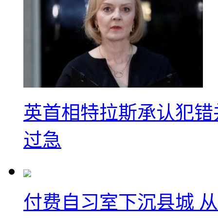
英首相特拉斯承认犯错
过急
付费自习室下沉县城 