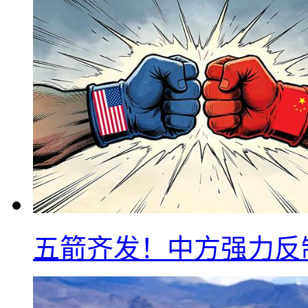
五箭齐发！中方强力反