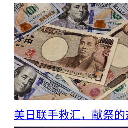
美日联手救汇，献祭的