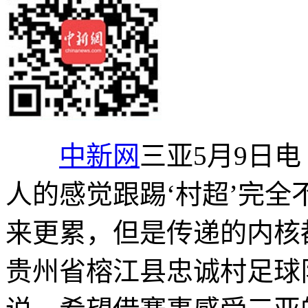
中新网
三亚5月9日电
人的感觉跟踢‘村超’完
来更累，但是传递的内核
贵州省榕江县忠诚村足球