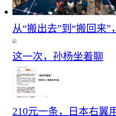
从“搬出去”到“搬回来
这一次，孙杨坐着聊
210元一条，日本右翼