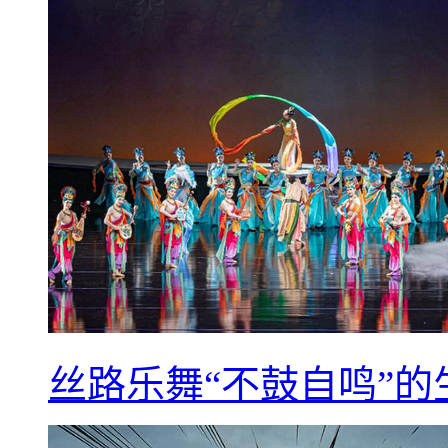
丝路乐舞“不鼓自鸣”