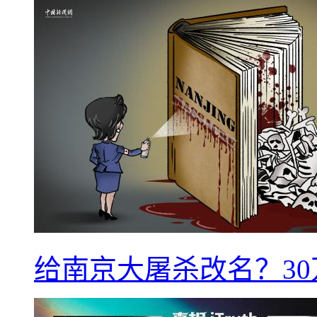
给南京大屠杀改名？3