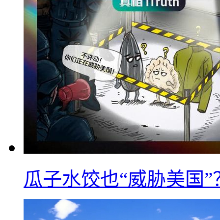
瓜子水饺也“威胁美国”