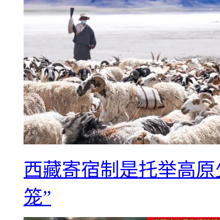
西藏寄宿制是托举高原
笼”