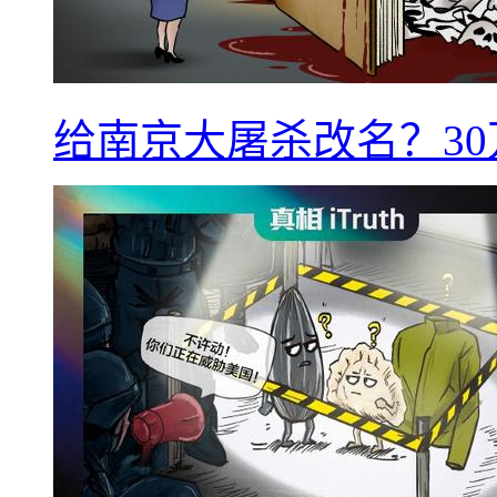
给南京大屠杀改名？3