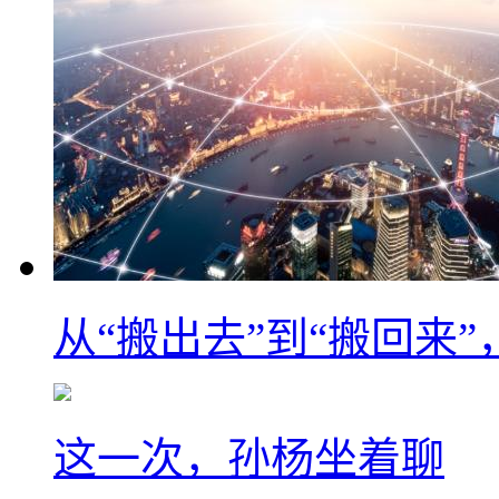
从“搬出去”到“搬回来
这一次，孙杨坐着聊