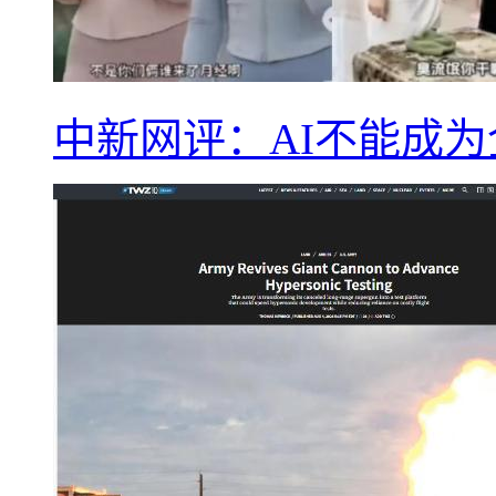
中新网评：AI不能成为