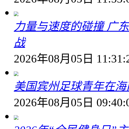
力量与速度的碰撞 广
战
2026年08月05日 11:31:
美国宾州足球青年在海
2026年08月05日 09:40: