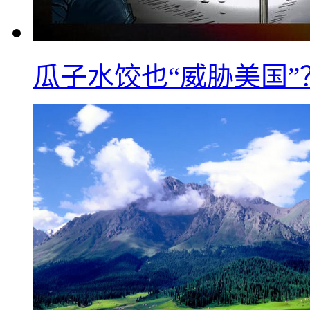
瓜子水饺也“威胁美国”