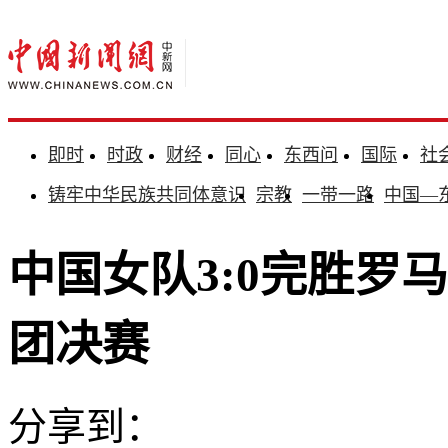
即时
时政
财经
同心
东西问
国际
社
铸牢中华民族共同体意识
宗教
一带一路
中国—
中国女队3:0完胜罗
团决赛
分享到：