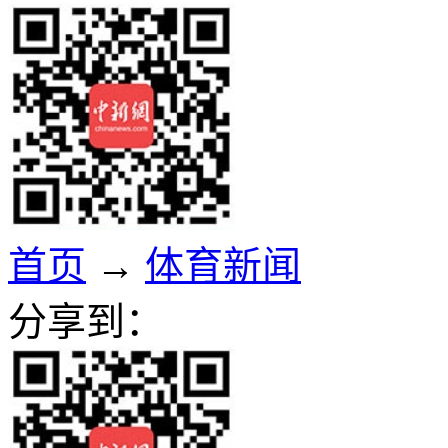
首页
→
体育新闻
分享到：