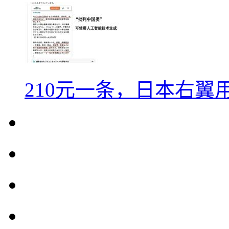
210元一条，日本右翼