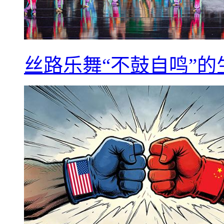
丝路乐舞“不鼓自鸣”