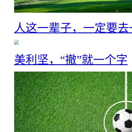
人这一辈子，一定要去
美利坚，“撤”就一个字