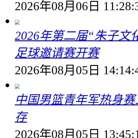
2026年08月06日 11:28:
2026年第二届“朱子
足球邀请赛开赛
2026年08月05日 14:14:
中国男篮青年军热身赛
存
2026年08月05日 13:45: