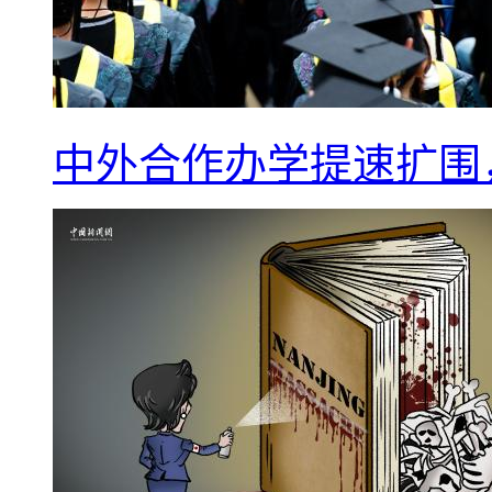
中外合作办学提速扩围