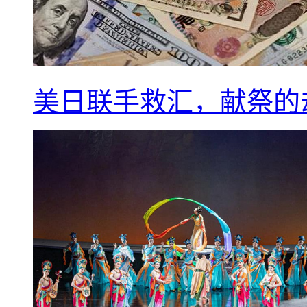
美日联手救汇，献祭的