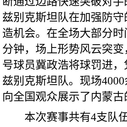
断通过边路快速突破对手
兹别克斯坦队在加强防守
造机会。在全场大部分时
分钟，场上形势风云突变
号球员冀政浩将球罚进，
兹别克斯坦队。现场400
向全国观众展示了内蒙古
本次赛事共有4支队伍参