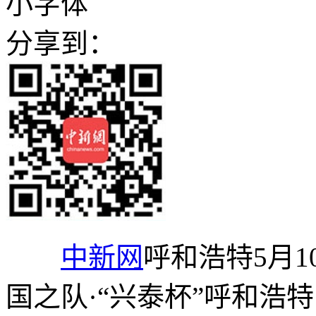
小字体
分享到：
中新网
呼和浩特5月10
国之队·“兴泰杯”呼和浩