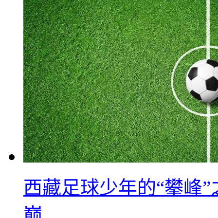
西藏足球少年的“攀峰
巅