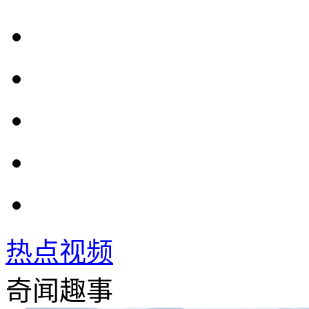
热点视频
奇闻趣事