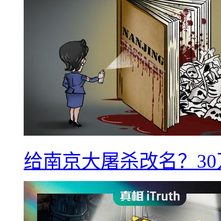
给南京大屠杀改名？3