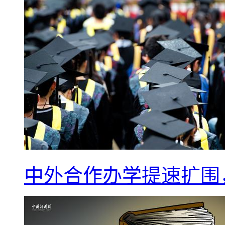
中外合作办学提速扩围