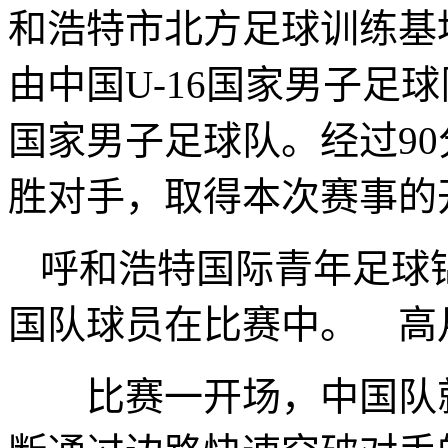
和浩特市北方足球训练基
由中国U-16国家男子足球
国家男子足球队。经过90
胜对手，取得本次赛事的
呼和浩特国际青年足球
国队球员在比赛中。 高
比赛一开场，中国队就