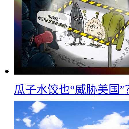
瓜子水饺也“威胁美国”