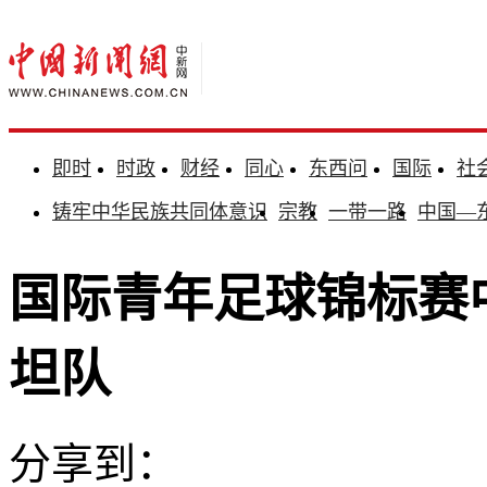
即时
时政
财经
同心
东西问
国际
社
铸牢中华民族共同体意识
宗教
一带一路
中国—
国际青年足球锦标赛
坦队
分享到：