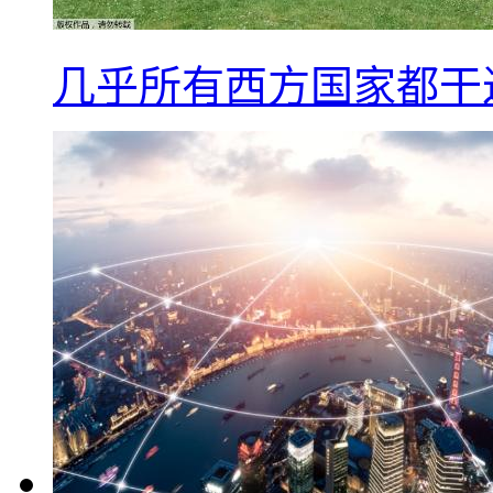
几乎所有西方国家都干