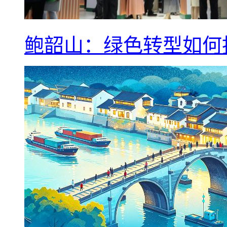
鲍韶山：绿色转型如何