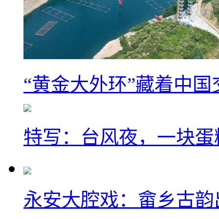
“黄金大外环”藏着中
特写：台风夜，一块蛋
永安大腔戏：畲乡古韵