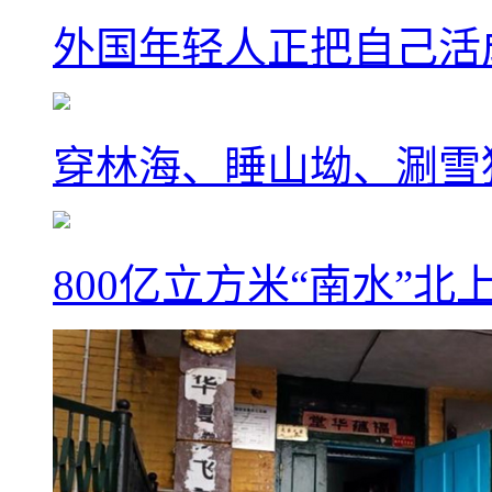
外国年轻人正把自己活成
穿林海、睡山坳、涮雪
800亿立方米“南水”北