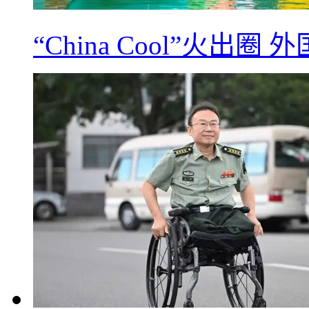
“China Cool”火