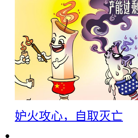
妒火攻心，自取灭亡