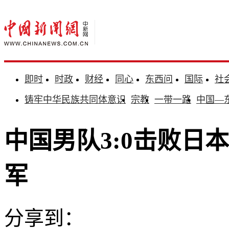
即时
时政
财经
同心
东西问
国际
社
铸牢中华民族共同体意识
宗教
一带一路
中国—
中国男队3:0击败日
军
分享到：