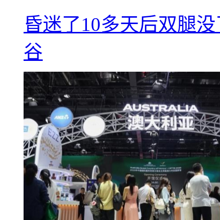
昏迷了10多天后双腿没
谷