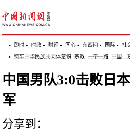
即时
时政
财经
同心
东西问
国际
社
铸牢中华民族共同体意识
宗教
一带一路
中国—
中国男队3:0击败日
军
分享到：