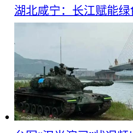
湖北咸宁：长江赋能绿