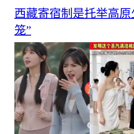
西藏寄宿制是托举高原
笼”