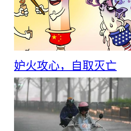
妒火攻心，自取灭亡