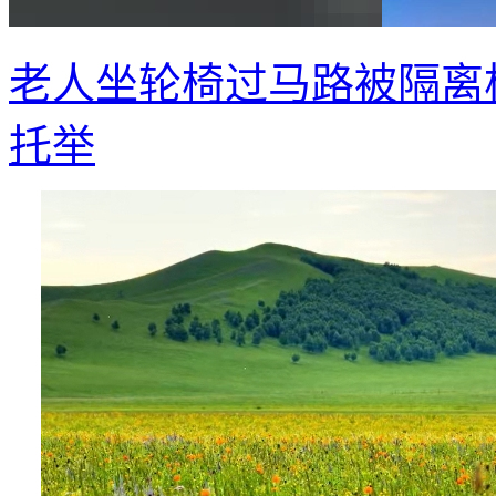
老人坐轮椅过马路被隔离
托举