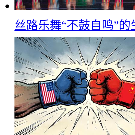
丝路乐舞“不鼓自鸣”