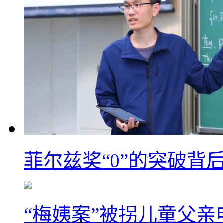
菲尔兹奖“0”的突破背
“梅姨案”被拐儿童父