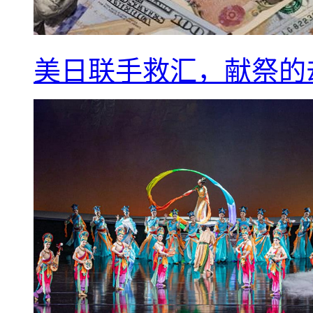
美日联手救汇，献祭的