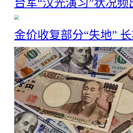
台军“汉光演习”状况频
金价收复部分“失地” 