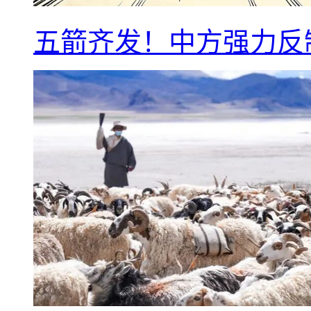
五箭齐发！中方强力反