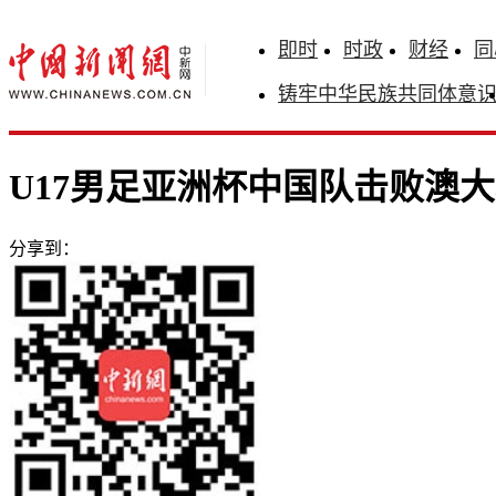
即时
时政
财经
同
铸牢中华民族共同体意
U17男足亚洲杯中国队击败澳
分享到：