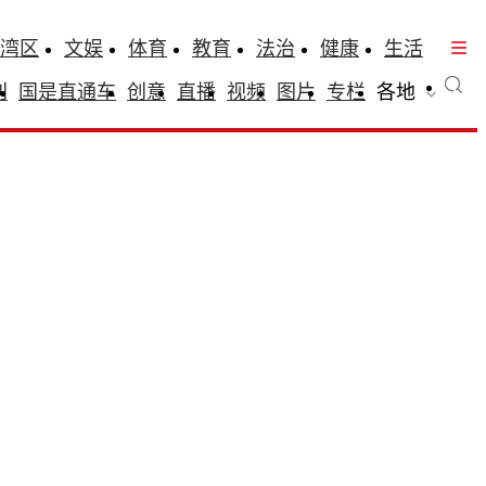
湾区
文娱
体育
教育
法治
健康
生活
刊
国是直通车
创意
直播
视频
图片
专栏
各地