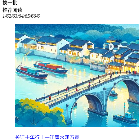
换一批
推荐阅读
1/6
2/6
3/6
4/6
5/6
6/6
长江十年行｜一江碧水润万家