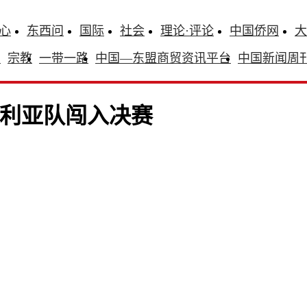
心
东西问
国际
社会
理论·评论
中国侨网
大
识
宗教
一带一路
中国—东盟商贸资讯平台
中国新闻周
大利亚队闯入决赛