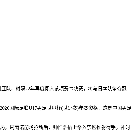
澳大利亚队，时隔22年再度闯入该项赛事决赛，将与日本队争夺冠
26国际足联U17男足世界杯(世少赛)参赛资格，这是中国男足
局，周雨诺前场抢断后，帅惟浩插上杀入禁区推射得手。补时