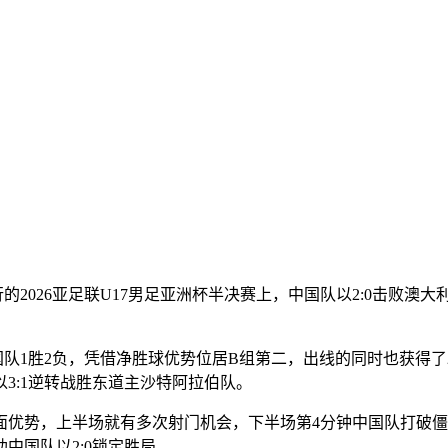
行的2026亚足联U17男足亚洲杯半决赛上，中国队以2:0击败
1胜2负，凭借净胜球优势位居B组第二，出线的同时也获得了20
3:1逆转战胜东道主沙特阿拉伯队。
势，上半场就有多次射门机会，下半场第4分钟中国队打破僵
中国队以2:0锁定胜局。