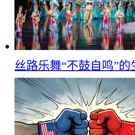
丝路乐舞“不鼓自鸣”