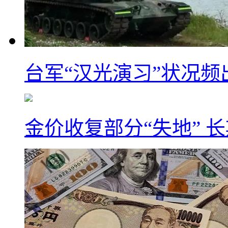
台军“汉光演习”状况频
金价收复部分“失地” 