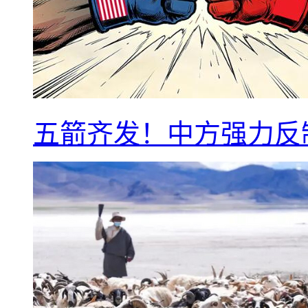
五箭齐发！中方强力反