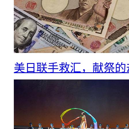
美日联手救汇，献祭的