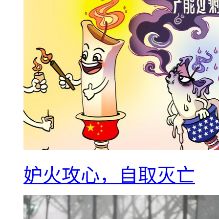
妒火攻心，自取灭亡