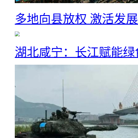
多地向县放权 激活发
湖北咸宁：长江赋能绿