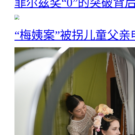
菲尔兹奖“0”的突破背
“梅姨案”被拐儿童父