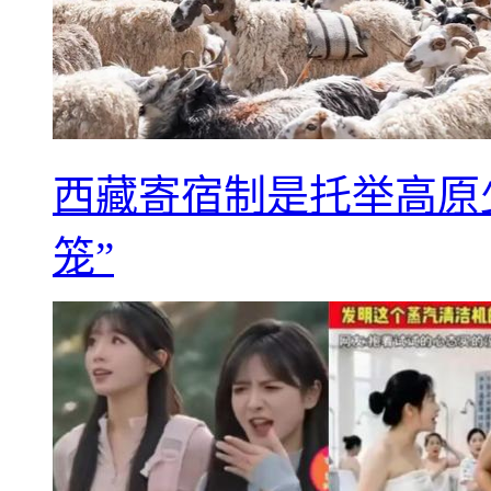
西藏寄宿制是托举高原
笼”