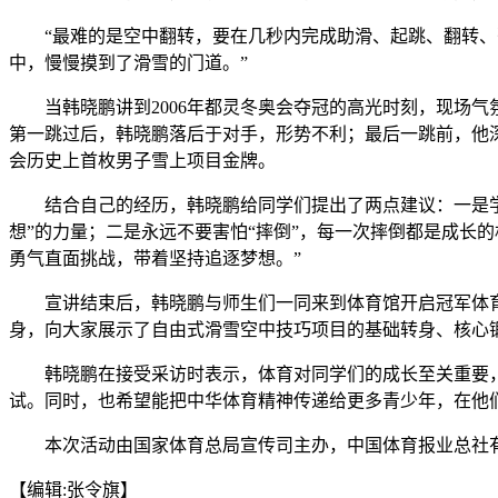
“最难的是空中翻转，要在几秒内完成助滑、起跳、翻转、落
中，慢慢摸到了滑雪的门道。”
当韩晓鹏讲到2006年都灵冬奥会夺冠的高光时刻，现场气
第一跳过后，韩晓鹏落后于对手，形势不利；最后一跳前，他深吸
会历史上首枚男子雪上项目金牌。
结合自己的经历，韩晓鹏给同学们提出了两点建议：一是学会
想”的力量；二是永远不要害怕“摔倒”，每一次摔倒都是成长
勇气直面挑战，带着坚持追逐梦想。”
宣讲结束后，韩晓鹏与师生们一同来到体育馆开启冠军体育课
身，向大家展示了自由式滑雪空中技巧项目的基础转身、核心
韩晓鹏在接受采访时表示，体育对同学们的成长至关重要，自
试。同时，也希望能把中华体育精神传递给更多青少年，在他
本次活动由国家体育总局宣传司主办，中国体育报业总社有限
【编辑:张令旗】