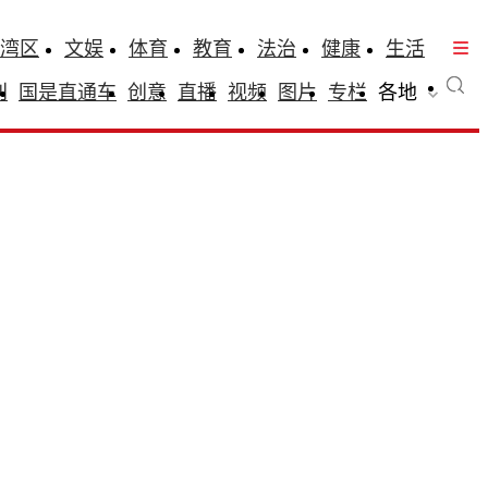
湾区
文娱
体育
教育
法治
健康
生活
刊
国是直通车
创意
直播
视频
图片
专栏
各地