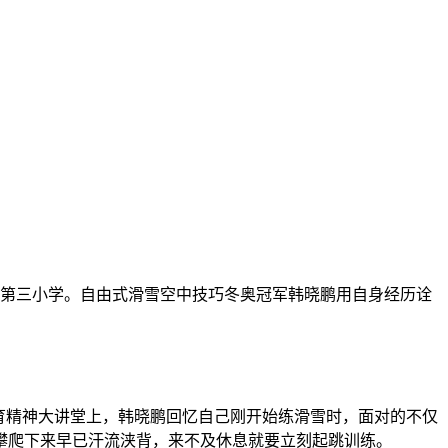
里河第三小学。自由式滑雪空中技巧冬奥冠军韩晓鹏用自身经历诠
育精神大讲堂上，韩晓鹏回忆自己刚开始练滑雪时，面对的不仅
攀爬下来早已汗流浃背，来不及休息就要立刻起跳训练。