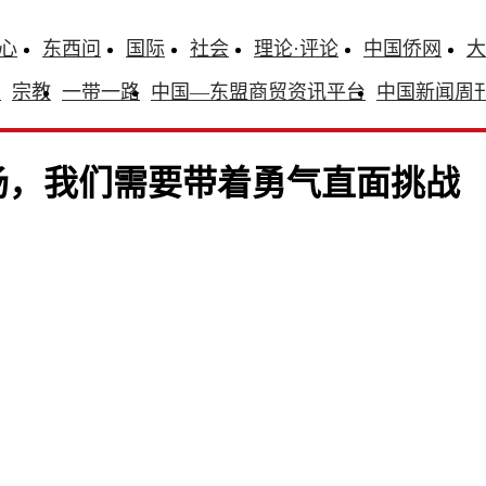
心
东西问
国际
社会
理论·评论
中国侨网
大
识
宗教
一带一路
中国—东盟商贸资讯平台
中国新闻周
场，我们需要带着勇气直面挑战