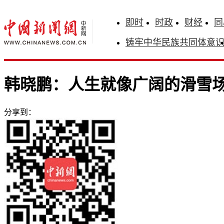
即时
时政
财经
同
铸牢中华民族共同体意
韩晓鹏：人生就像广阔的滑雪
分享到：