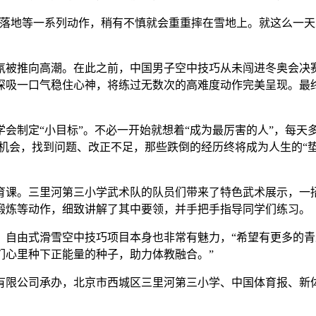
地等一系列动作，稍有不慎就会重重摔在雪地上。就这么一天
氛被推向高潮。在此之前，中国男子空中技巧从未闯进冬奥会决赛
一口气稳住心神，将练过无数次的高难度动作完美呈现。最终，他以
制定“小目标”。不必一开始就想着“成为最厉害的人”，每天多
的机会，找到问题、改正不足，那些跌倒的经历终将成为人生的“
。三里河第三小学武术队的队员们带来了特色武术展示，一招
锻炼等动作，细致讲解了其中要领，并手把手指导同学们练习。
由式滑雪空中技巧项目本身也非常有魅力，“希望有更多的青
们心里种下正能量的种子，助力体教融合。”
公司承办，北京市西城区三里河第三小学、中国体育报、新体