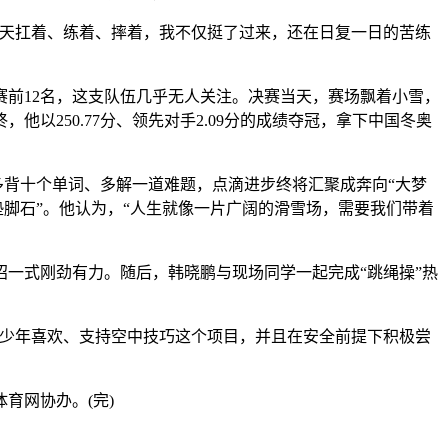
天扛着、练着、摔着，我不仅挺了过来，还在日复一日的苦练
前12名，这支队伍几乎无人关注。决赛当天，赛场飘着小雪，
250.77分、领先对手2.09分的成绩夺冠，拿下中国冬奥
背十个单词、多解一道难题，点滴进步终将汇聚成奔向“大梦
垫脚石”。他认为，“人生就像一片广阔的滑雪场，需要我们带着
一式刚劲有力。随后，韩晓鹏与现场同学一起完成“跳绳操”热
少年喜欢、支持空中技巧这个项目，并且在安全前提下积极尝
育网协办。(完)