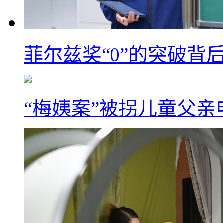
菲尔兹奖“0”的突破背
“梅姨案”被拐儿童父