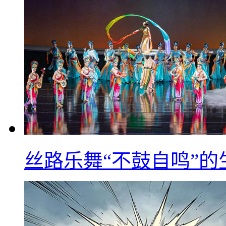
丝路乐舞“不鼓自鸣”