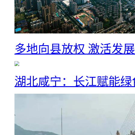
多地向县放权 激活发
湖北咸宁：长江赋能绿