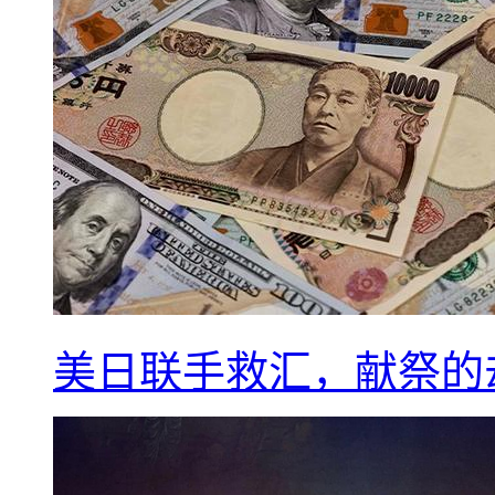
美日联手救汇，献祭的