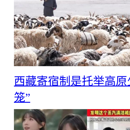
西藏寄宿制是托举高原
笼”