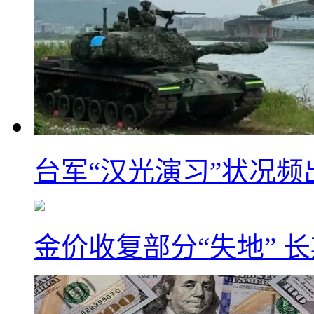
台军“汉光演习”状况频
金价收复部分“失地” 