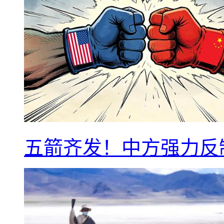
五箭齐发！中方强力反