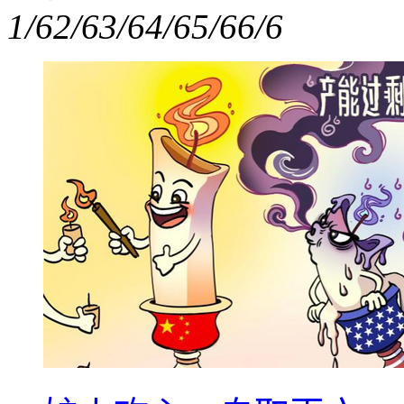
1/6
2/6
3/6
4/6
5/6
6/6