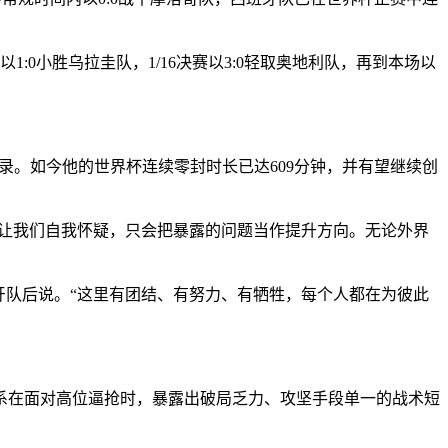
0小胜乌拉圭队，1/16决赛以3:0轻取奥地利队，再到本场以
录。如今他的世界杯连续零封时长已达609分钟，并有望继续创
让我们自我怀疑，只会把暴露的问题当作提升方向。无论外界
队后说。“这里有团结、有努力、有牺牲，每个人都在为彼此
系在面对高位逼抢时，暴露出破局乏力、攻坚手段单一的战术短