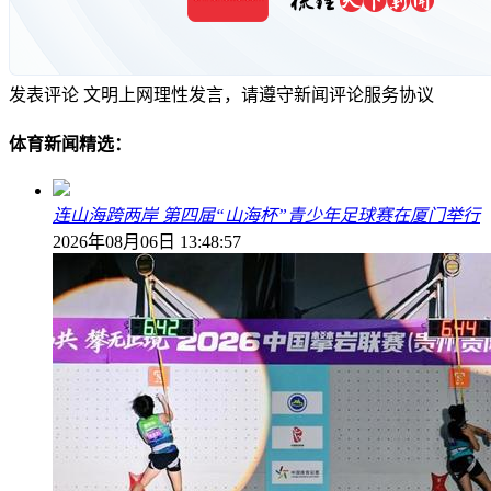
发表评论
文明上网理性发言，请遵守新闻评论服务协议
体育新闻精选：
连山海跨两岸 第四届“山海杯”青少年足球赛在厦门举行
2026年08月06日 13:48:57