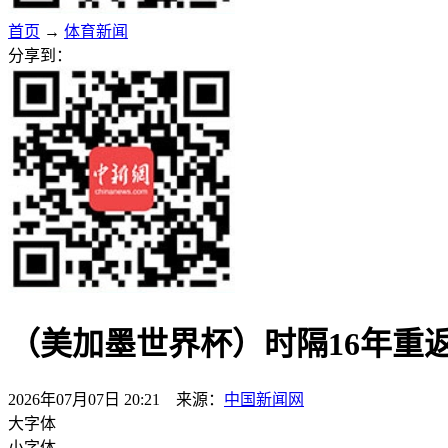
首页
→
体育新闻
分享到：
（美加墨世界杯）时隔16年重
2026年07月07日 20:21 来源：
中国新闻网
大字体
小字体