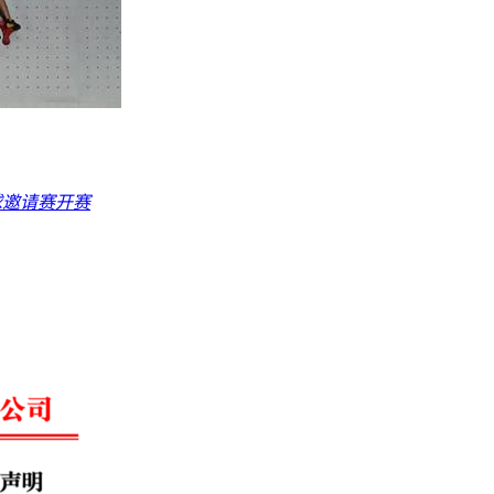
球邀请赛开赛