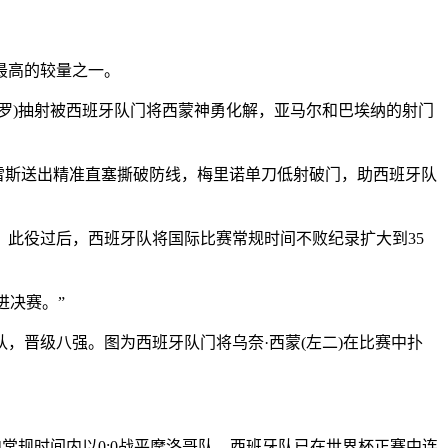
最高的较量之一。
罗)抽射被西班牙队门将西蒙神勇化解，亚马尔和巴埃纳的射门
雷斯送出精准直塞撕破防线，梅里诺单刀低射破门，助西班牙队
此役过后，西班牙队将国际比赛常规时间不败纪录扩大到35
进决赛。”
队，晋级八强。图为西班牙队门将乌奈·西蒙(左二)在比赛中扑
中常规时间内以0:0战平摩洛哥队，西班牙队已在世界杯正赛中连