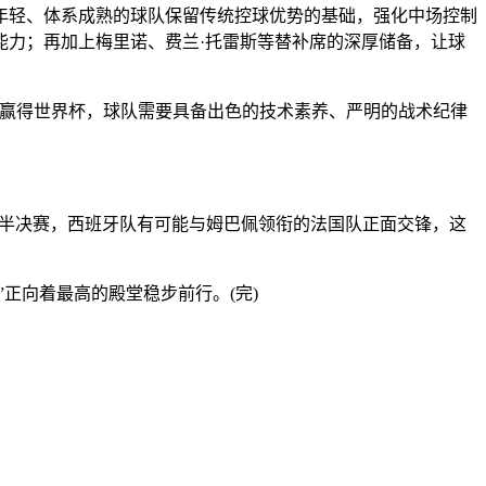
年轻、体系成熟的球队保留传统控球优势的基础，强化中场控制
能力；再加上梅里诺、费兰·托雷斯等替补席的深厚储备，让球
赢得世界杯，球队需要具备出色的技术素养、严明的战术纪律
进半决赛，西班牙队有可能与姆巴佩领衔的法国队正面交锋，这
正向着最高的殿堂稳步前行。(完)