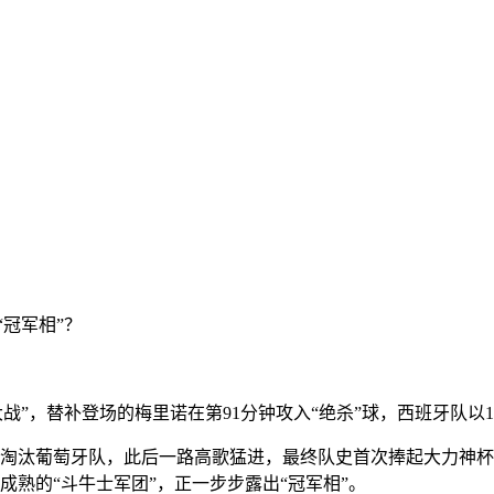
“冠军相”？
大战”，替补登场的梅里诺在第91分钟攻入“绝杀”球，西班牙队以
1:0淘汰葡萄牙队，此后一路高歌猛进，最终队史首次捧起大力
熟的“斗牛士军团”，正一步步露出“冠军相”。