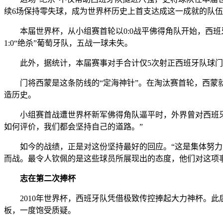
续6场保持零失球，成为世界杯历史上首支达成这一成就的队
本届世界杯，从小组赛首轮以0:0战平佛得角队开始，西班牙队
1:0“绝杀”葡萄牙队，五战一球未失。
此外，据统计，本届赛事对手合计仅5次射正西班牙队球门
门将西蒙是这条防线的“定海神针”。在淘汰赛首轮，西蒙就打
造历史。
小组赛首战遭世界杯新军佛得角队逼平时，外界曾对西班牙队
如何评价，我们都会坚持自己的道路。”
如今的战绩，正是对这份坚持最好的回应。“这是集体努力的
而战。最令人钦佩的是这些球员所展现出的态度，他们对这项
志在第二次捧杯
2010年世界杯，西班牙队凭借极致传控捧起大力神杯。此
板，一度饱受质疑。