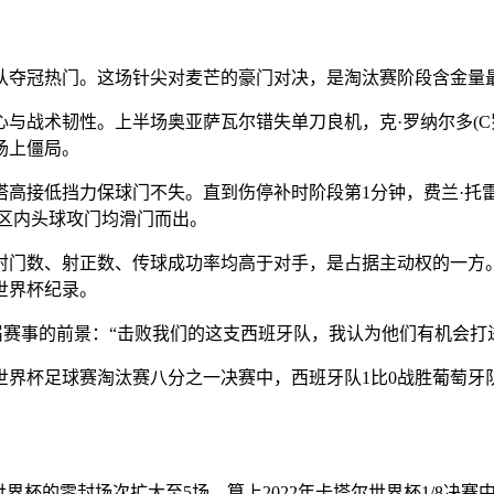
夺冠热门。这场针尖对麦芒的豪门对决，是淘汰赛阶段含金量
战术韧性。上半场奥亚萨瓦尔错失单刀良机，克·罗纳尔多(C
场上僵局。
接低挡力保球门不失。直到伤停补时阶段第1分钟，费兰·托
禁区内头球攻门均滑门而出。
数、射正数、传球成功率均高于对手，是占据主动权的一方。
世界杯纪录。
事的前景：“击败我们的这支西班牙队，我认为他们有机会打
墨世界杯足球赛淘汰赛八分之一决赛中，西班牙队1比0战胜葡萄牙
的零封场次扩大至5场。算上2022年卡塔尔世界杯1/8决赛