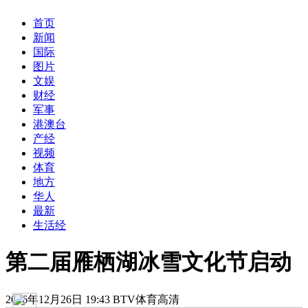
首页
新闻
国际
图片
文娱
财经
军事
港澳台
产经
视频
体育
地方
华人
最新
生活经
第二届雁栖湖冰雪文化节启动
2016年12月26日 19:43 BTV体育高清