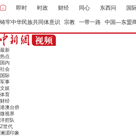
即时
时政
财经
同心
东西问
国
铸牢中华民族共同体意识
宗教
一带一路
中国—东盟
最新
热点
国内
社会
国际
军事
文娱
体育
财经
港澳台侨
微视界
洋腔队
Z世代
澜湄印象