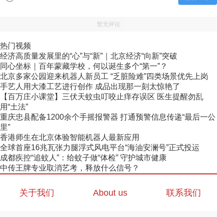
暂无评论
热门视频
经济高质量发展里的“心”与“新”｜北京经济“向新”突破
同心坐标｜百年蒙藏学校，何以诞生多个“第一”？
北京多家公园迎来机器人新员工 “乏脏险难”四类场景优先上岗
手艺人用大漆工艺进行创作 成品出现那一刻太惊艳了
【百万庄小课堂】三伏天蚊虫叮咬止痒存误区 医生提醒勿乱
用“土法”
重庆忠县配备1200余个手摇报警器 打通预警信息传递“最后一公
里”
香港师生在北京体验智能机器人最新应用
全球首座16兆瓦张力腿浮式风电平台“海油安澜号”正式投运
成都疾控“追蚊人”：给蚊子做“体检” 守护城市健康
中传王牌专业取消艺考，释放什么信号？
关于我们
About us
联系我们