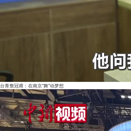
台青詹冠甫：在南京“舞”动梦想