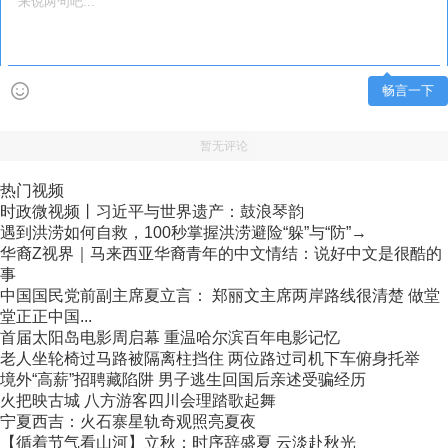
畅言一下
暂无评论
热门视频
时政微视频丨习近平与世界遗产：鼓浪琴韵
遇到洪涝如何自救，100秒掌握洪涝避险“躲”与“防”→
华裔Z视界｜马来西亚华裔青年的中文情结：说好中文是很酷的
事
中国国民党前副主席夏立言： 郑丽文主席两岸路线很清楚 做堂
堂正正中国...
首届太阳岛电影周启幕 重温哈尔滨百年电影记忆
老人坐轮椅过马路被隔离柱挡住 两位路过司机下车俯身托举
境外“高薪”招聘藏陷阱 男子逃生回国后亲述受骗经历
火把映古城 八方游客四川会理踏歌起舞
宁夏西吉：火石寨星轨奇观照亮夏夜
【循着节气看山河】立秋：时序辞盛夏 云淡赴秋光