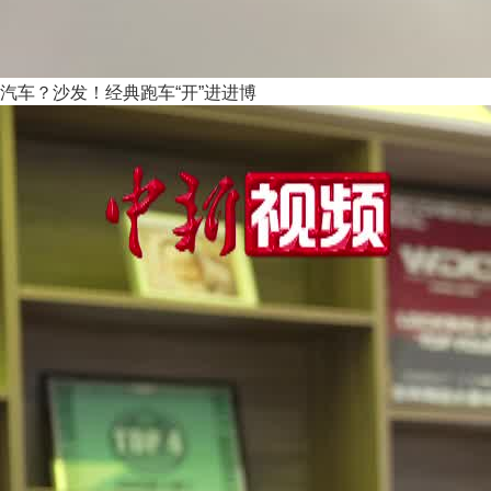
汽车？沙发！经典跑车“开”进进博