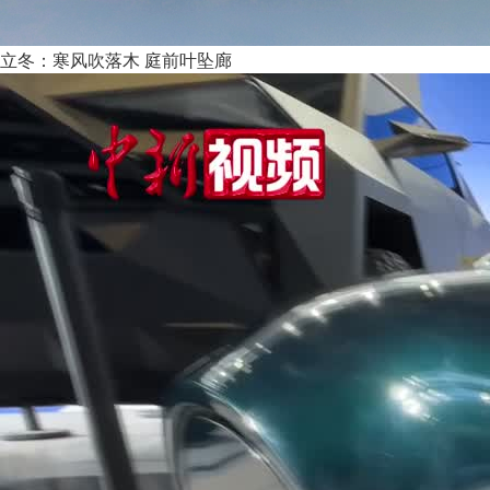
立冬：寒风吹落木 庭前叶坠廊