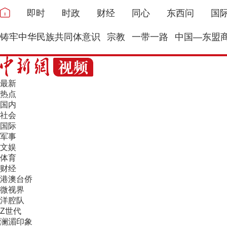
即时
时政
财经
同心
东西问
国
铸牢中华民族共同体意识
宗教
一带一路
中国—东盟
最新
热点
国内
社会
国际
军事
文娱
体育
财经
港澳台侨
微视界
洋腔队
Z世代
澜湄印象