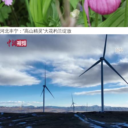
河北丰宁：“高山精灵”大花杓兰绽放