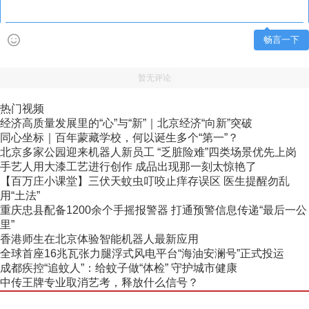
畅言一下
暂无评论
热门视频
经济高质量发展里的“心”与“新”｜北京经济“向新”突破
同心坐标｜百年蒙藏学校，何以诞生多个“第一”？
北京多家公园迎来机器人新员工 “乏脏险难”四类场景优先上岗
手艺人用大漆工艺进行创作 成品出现那一刻太惊艳了
【百万庄小课堂】三伏天蚊虫叮咬止痒存误区 医生提醒勿乱
用“土法”
重庆忠县配备1200余个手摇报警器 打通预警信息传递“最后一公
里”
香港师生在北京体验智能机器人最新应用
全球首座16兆瓦张力腿浮式风电平台“海油安澜号”正式投运
成都疾控“追蚊人”：给蚊子做“体检” 守护城市健康
中传王牌专业取消艺考，释放什么信号？