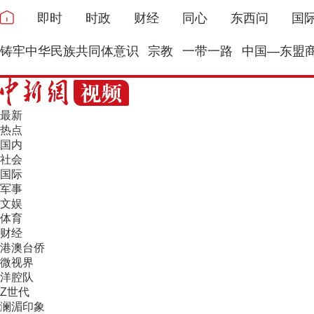
即时
时政
财经
同心
东西问
国
铸牢中华民族共同体意识
宗教
一带一路
中国—东盟
最新
热点
国内
社会
国际
军事
文娱
体育
财经
港澳台侨
微视界
洋腔队
Z世代
澜湄印象